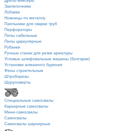
Дрель-миксеры
Заклепочники
Лобзики
Ножницы по металлу
Паяльники для сварки труб
Перфораторы
Пилы сабельные
Пилы циркулярные
Рубанки
Ручные станки для резки арматуры
Угловые шлифовальные машины (болгарки)
Установки алмазного бурения
Фены строительные
Штроборезы
Шуруповерты
Специальные самосвалы
Карьерные самосвалы
Мини-самосвалы
Самосвалы
Самосвалы шарнирные