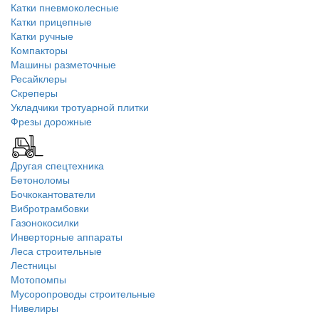
Катки пневмоколесные
Катки прицепные
Катки ручные
Компакторы
Машины разметочные
Ресайклеры
Скреперы
Укладчики тротуарной плитки
Фрезы дорожные
Другая спецтехника
Бетоноломы
Бочкокантователи
Вибротрамбовки
Газонокосилки
Инверторные аппараты
Леса строительные
Лестницы
Мотопомпы
Мусоропроводы строительные
Нивелиры