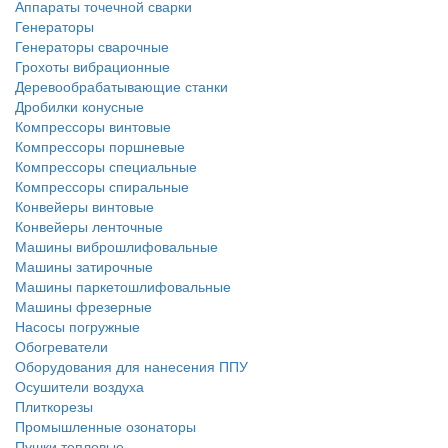
Аппараты точечной сварки
Генераторы
Генераторы сварочные
Грохоты вибрационные
Деревообрабатывающие станки
Дробилки конусные
Компрессоры винтовые
Компрессоры поршневые
Компрессоры специальные
Компрессоры спиральные
Конвейеры винтовые
Конвейеры ленточные
Машины виброшлифовальные
Машины затирочные
Машины паркетошлифовальные
Машины фрезерные
Насосы погружные
Обогреватели
Оборудования для нанесения ППУ
Осушители воздуха
Плиткорезы
Промышленные озонаторы
Пушки тепловые