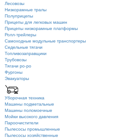
Лесовозы
Низкорамные тралы
Полуприцепы
Прицепы для легковых машин
Прицепы низкорамные платформы
Ролл-трейлеры
Самоходные модульные транспортеры
Седельные тягачи
Топливозаправщики
Трубовозы
Тягачи ро-ро
Фургоны
Эвакуаторы
Уборочная техника
Машины подметальные
Машины поломоечные
Мойки высокого давления
Пароочистители
Пылесосы промышленные
Пылесосы хозяйственные