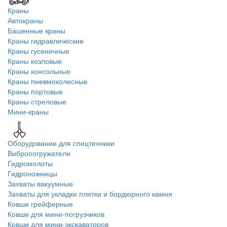
Краны
Автокраны
Башенные краны
Краны гидравлические
Краны гусеничные
Краны козловые
Краны консольные
Краны пневмоколесные
Краны портовые
Краны стреловые
Мини-краны
Оборудование для спецтехники
Вибропогружатели
Гидромолоты
Гидроножницы
Захваты вакуумные
Захваты для укладки плитки и бордюрного камня
Ковши грейферные
Ковши для мини-погрузчиков
Ковши для мини-экскаваторов