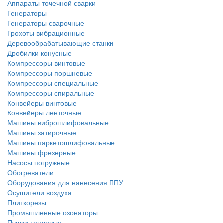
Аппараты точечной сварки
Генераторы
Генераторы сварочные
Грохоты вибрационные
Деревообрабатывающие станки
Дробилки конусные
Компрессоры винтовые
Компрессоры поршневые
Компрессоры специальные
Компрессоры спиральные
Конвейеры винтовые
Конвейеры ленточные
Машины виброшлифовальные
Машины затирочные
Машины паркетошлифовальные
Машины фрезерные
Насосы погружные
Обогреватели
Оборудования для нанесения ППУ
Осушители воздуха
Плиткорезы
Промышленные озонаторы
Пушки тепловые