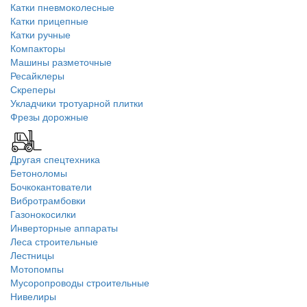
Катки пневмоколесные
Катки прицепные
Катки ручные
Компакторы
Машины разметочные
Ресайклеры
Скреперы
Укладчики тротуарной плитки
Фрезы дорожные
Другая спецтехника
Бетоноломы
Бочкокантователи
Вибротрамбовки
Газонокосилки
Инверторные аппараты
Леса строительные
Лестницы
Мотопомпы
Мусоропроводы строительные
Нивелиры