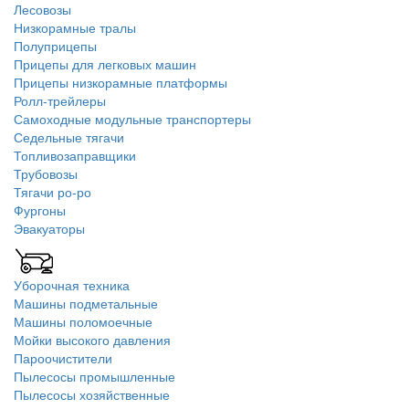
Лесовозы
Низкорамные тралы
Полуприцепы
Прицепы для легковых машин
Прицепы низкорамные платформы
Ролл-трейлеры
Самоходные модульные транспортеры
Седельные тягачи
Топливозаправщики
Трубовозы
Тягачи ро-ро
Фургоны
Эвакуаторы
Уборочная техника
Машины подметальные
Машины поломоечные
Мойки высокого давления
Пароочистители
Пылесосы промышленные
Пылесосы хозяйственные