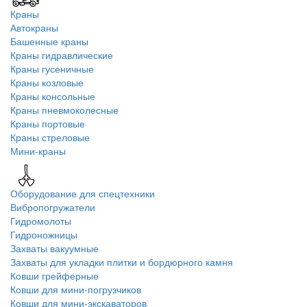
Краны
Автокраны
Башенные краны
Краны гидравлические
Краны гусеничные
Краны козловые
Краны консольные
Краны пневмоколесные
Краны портовые
Краны стреловые
Мини-краны
Оборудование для спецтехники
Вибропогружатели
Гидромолоты
Гидроножницы
Захваты вакуумные
Захваты для укладки плитки и бордюрного камня
Ковши грейферные
Ковши для мини-погрузчиков
Ковши для мини-экскаваторов