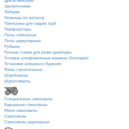
Дрель-миксеры
Заклепочники
Лобзики
Ножницы по металлу
Паяльники для сварки труб
Перфораторы
Пилы сабельные
Пилы циркулярные
Рубанки
Ручные станки для резки арматуры
Угловые шлифовальные машины (болгарки)
Установки алмазного бурения
Фены строительные
Штроборезы
Шуруповерты
Специальные самосвалы
Карьерные самосвалы
Мини-самосвалы
Самосвалы
Самосвалы шарнирные