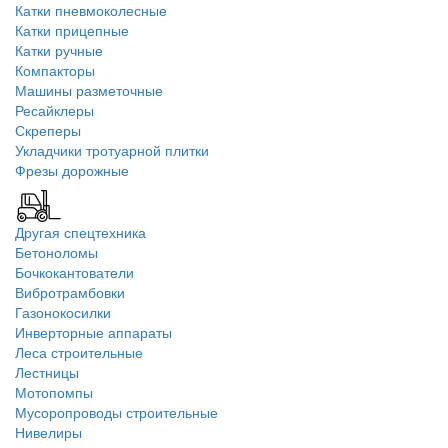
Катки пневмоколесные
Катки прицепные
Катки ручные
Компакторы
Машины разметочные
Ресайклеры
Скреперы
Укладчики тротуарной плитки
Фрезы дорожные
Другая спецтехника
Бетоноломы
Бочкокантователи
Вибротрамбовки
Газонокосилки
Инверторные аппараты
Леса строительные
Лестницы
Мотопомпы
Мусоропроводы строительные
Нивелиры