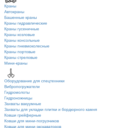
Краны
Автокраны
Башенные краны
Краны гидравлические
Краны гусеничные
Краны козловые
Краны консольные
Краны пневмоколесные
Краны портовые
Краны стреловые
Мини-краны
Оборудование для спецтехники
Вибропогружатели
Гидромолоты
Гидроножницы
Захваты вакуумные
Захваты для укладки плитки и бордюрного камня
Ковши грейферные
Ковши для мини-погрузчиков
Ковши для мини-экскаваторов