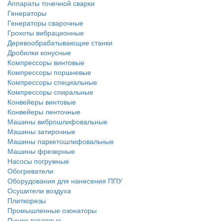
Аппараты точечной сварки
Генераторы
Генераторы сварочные
Грохоты вибрационные
Деревообрабатывающие станки
Дробилки конусные
Компрессоры винтовые
Компрессоры поршневые
Компрессоры специальные
Компрессоры спиральные
Конвейеры винтовые
Конвейеры ленточные
Машины виброшлифовальные
Машины затирочные
Машины паркетошлифовальные
Машины фрезерные
Насосы погружные
Обогреватели
Оборудования для нанесения ППУ
Осушители воздуха
Плиткорезы
Промышленные озонаторы
Пушки тепловые