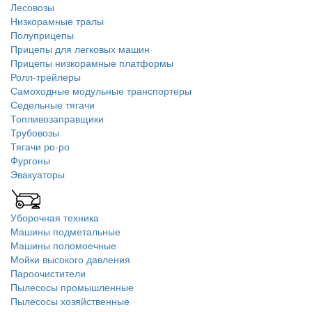
Лесовозы
Низкорамные тралы
Полуприцепы
Прицепы для легковых машин
Прицепы низкорамные платформы
Ролл-трейлеры
Самоходные модульные транспортеры
Седельные тягачи
Топливозаправщики
Трубовозы
Тягачи ро-ро
Фургоны
Эвакуаторы
Уборочная техника
Машины подметальные
Машины поломоечные
Мойки высокого давления
Пароочистители
Пылесосы промышленные
Пылесосы хозяйственные