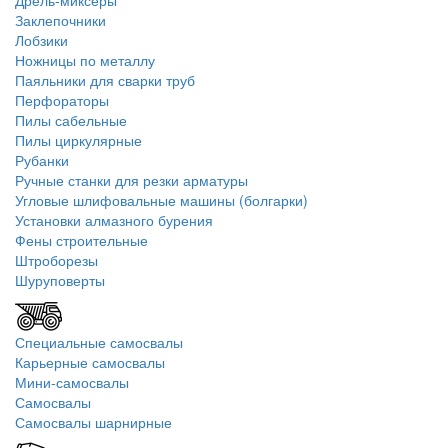
Дрель-миксеры
Заклепочники
Лобзики
Ножницы по металлу
Паяльники для сварки труб
Перфораторы
Пилы сабельные
Пилы циркулярные
Рубанки
Ручные станки для резки арматуры
Угловые шлифовальные машины (болгарки)
Установки алмазного бурения
Фены строительные
Штроборезы
Шуруповерты
Специальные самосвалы
Карьерные самосвалы
Мини-самосвалы
Самосвалы
Самосвалы шарнирные