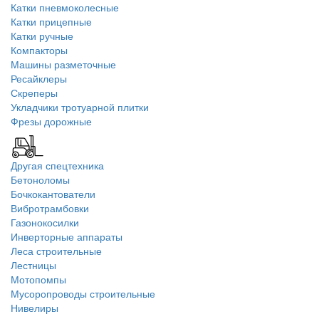
Катки пневмоколесные
Катки прицепные
Катки ручные
Компакторы
Машины разметочные
Ресайклеры
Скреперы
Укладчики тротуарной плитки
Фрезы дорожные
Другая спецтехника
Бетоноломы
Бочкокантователи
Вибротрамбовки
Газонокосилки
Инверторные аппараты
Леса строительные
Лестницы
Мотопомпы
Мусоропроводы строительные
Нивелиры