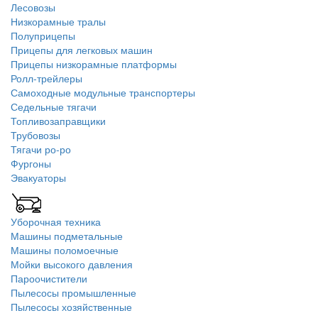
Лесовозы
Низкорамные тралы
Полуприцепы
Прицепы для легковых машин
Прицепы низкорамные платформы
Ролл-трейлеры
Самоходные модульные транспортеры
Седельные тягачи
Топливозаправщики
Трубовозы
Тягачи ро-ро
Фургоны
Эвакуаторы
Уборочная техника
Машины подметальные
Машины поломоечные
Мойки высокого давления
Пароочистители
Пылесосы промышленные
Пылесосы хозяйственные