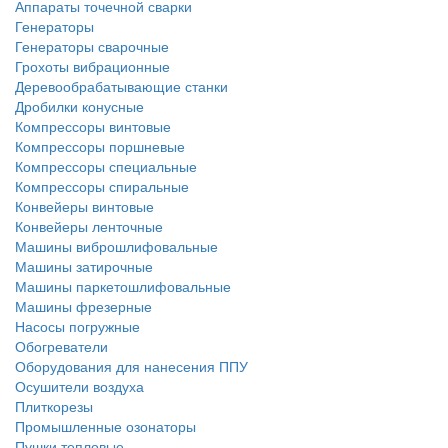
Аппараты точечной сварки
Генераторы
Генераторы сварочные
Грохоты вибрационные
Деревообрабатывающие станки
Дробилки конусные
Компрессоры винтовые
Компрессоры поршневые
Компрессоры специальные
Компрессоры спиральные
Конвейеры винтовые
Конвейеры ленточные
Машины виброшлифовальные
Машины затирочные
Машины паркетошлифовальные
Машины фрезерные
Насосы погружные
Обогреватели
Оборудования для нанесения ППУ
Осушители воздуха
Плиткорезы
Промышленные озонаторы
Пушки тепловые