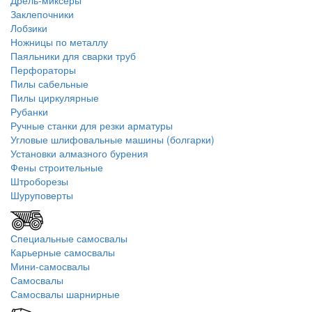
Дрель-миксеры
Заклепочники
Лобзики
Ножницы по металлу
Паяльники для сварки труб
Перфораторы
Пилы сабельные
Пилы циркулярные
Рубанки
Ручные станки для резки арматуры
Угловые шлифовальные машины (болгарки)
Установки алмазного бурения
Фены строительные
Штроборезы
Шуруповерты
Специальные самосвалы
Карьерные самосвалы
Мини-самосвалы
Самосвалы
Самосвалы шарнирные