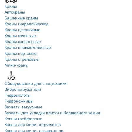
Краны
Автокраны
Башенные краны
Краны гидравлические
Краны гусеничные
Краны козловые
Краны консольные
Краны пневмоколесные
Краны портовые
Краны стреловые
Мини-краны
Оборудование для спецтехники
Вибропогружатели
Гидромолоты
Гидроножницы
Захваты вакуумные
Захваты для укладки плитки и бордюрного камня
Ковши грейферные
Ковши для мини-погрузчиков
Ковши для мини-экскаваторов