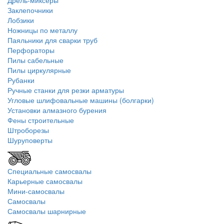
Дрель-миксеры
Заклепочники
Лобзики
Ножницы по металлу
Паяльники для сварки труб
Перфораторы
Пилы сабельные
Пилы циркулярные
Рубанки
Ручные станки для резки арматуры
Угловые шлифовальные машины (болгарки)
Установки алмазного бурения
Фены строительные
Штроборезы
Шуруповерты
Специальные самосвалы
Карьерные самосвалы
Мини-самосвалы
Самосвалы
Самосвалы шарнирные