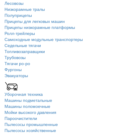
Лесовозы
Низкорамные тралы
Полуприцепы
Прицепы для легковых машин
Прицепы низкорамные платформы
Ролл-трейлеры
Самоходные модульные транспортеры
Седельные тягачи
Топливозаправщики
Трубовозы
Тягачи ро-ро
Фургоны
Эвакуаторы
Уборочная техника
Машины подметальные
Машины поломоечные
Мойки высокого давления
Пароочистители
Пылесосы промышленные
Пылесосы хозяйственные