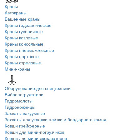
Краны
Автокраны
Башенные краны
Краны гидравлические
Краны гусеничные
Краны козловые
Краны консольные
Краны пневмоколесные
Краны портовые
Краны стреловые
Мини-краны
Оборудование для спецтехники
Вибропогружатели
Гидромолоты
Гидроножницы
Захваты вакуумные
Захваты для укладки плитки и бордюрного камня
Ковши грейферные
Ковши для мини-погрузчиков
Ковши для мини-экскаваторов