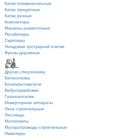
Катки пневмоколесные
Катки прицепные
Катки ручные
Компакторы
Машины разметочные
Ресайклеры
Скреперы
Укладчики тротуарной плитки
Фрезы дорожные
Другая спецтехника
Бетоноломы
Бочкокантователи
Вибротрамбовки
Газонокосилки
Инверторные аппараты
Леса строительные
Лестницы
Мотопомпы
Мусоропроводы строительные
Нивелиры