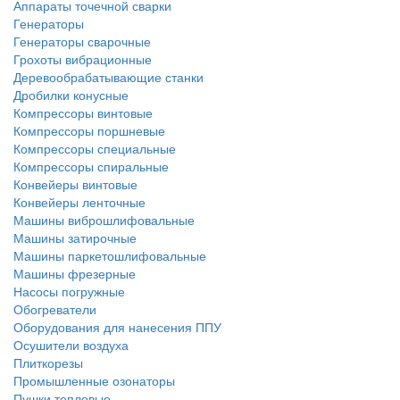
Аппараты точечной сварки
Генераторы
Генераторы сварочные
Грохоты вибрационные
Деревообрабатывающие станки
Дробилки конусные
Компрессоры винтовые
Компрессоры поршневые
Компрессоры специальные
Компрессоры спиральные
Конвейеры винтовые
Конвейеры ленточные
Машины виброшлифовальные
Машины затирочные
Машины паркетошлифовальные
Машины фрезерные
Насосы погружные
Обогреватели
Оборудования для нанесения ППУ
Осушители воздуха
Плиткорезы
Промышленные озонаторы
Пушки тепловые