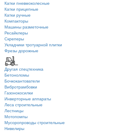
Катки пневмоколесные
Катки прицепные
Катки ручные
Компакторы
Машины разметочные
Ресайклеры
Скреперы
Укладчики тротуарной плитки
Фрезы дорожные
Другая спецтехника
Бетоноломы
Бочкокантователи
Вибротрамбовки
Газонокосилки
Инверторные аппараты
Леса строительные
Лестницы
Мотопомпы
Мусоропроводы строительные
Нивелиры