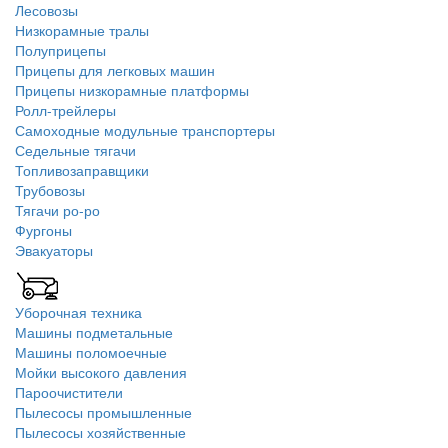
Лесовозы
Низкорамные тралы
Полуприцепы
Прицепы для легковых машин
Прицепы низкорамные платформы
Ролл-трейлеры
Самоходные модульные транспортеры
Седельные тягачи
Топливозаправщики
Трубовозы
Тягачи ро-ро
Фургоны
Эвакуаторы
Уборочная техника
Машины подметальные
Машины поломоечные
Мойки высокого давления
Пароочистители
Пылесосы промышленные
Пылесосы хозяйственные