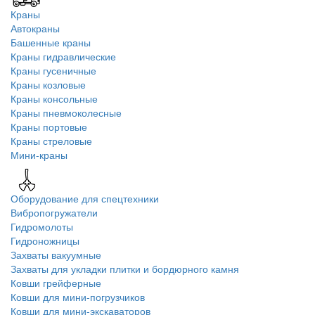
Краны
Автокраны
Башенные краны
Краны гидравлические
Краны гусеничные
Краны козловые
Краны консольные
Краны пневмоколесные
Краны портовые
Краны стреловые
Мини-краны
Оборудование для спецтехники
Вибропогружатели
Гидромолоты
Гидроножницы
Захваты вакуумные
Захваты для укладки плитки и бордюрного камня
Ковши грейферные
Ковши для мини-погрузчиков
Ковши для мини-экскаваторов