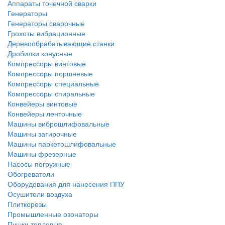
Аппараты точечной сварки
Генераторы
Генераторы сварочные
Грохоты вибрационные
Деревообрабатывающие станки
Дробилки конусные
Компрессоры винтовые
Компрессоры поршневые
Компрессоры специальные
Компрессоры спиральные
Конвейеры винтовые
Конвейеры ленточные
Машины виброшлифовальные
Машины затирочные
Машины паркетошлифовальные
Машины фрезерные
Насосы погружные
Обогреватели
Оборудования для нанесения ППУ
Осушители воздуха
Плиткорезы
Промышленные озонаторы
Пушки тепловые