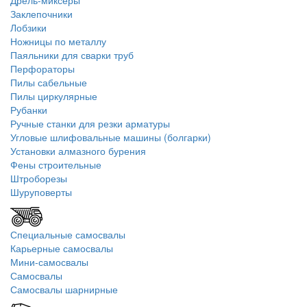
Дрель-миксеры
Заклепочники
Лобзики
Ножницы по металлу
Паяльники для сварки труб
Перфораторы
Пилы сабельные
Пилы циркулярные
Рубанки
Ручные станки для резки арматуры
Угловые шлифовальные машины (болгарки)
Установки алмазного бурения
Фены строительные
Штроборезы
Шуруповерты
Специальные самосвалы
Карьерные самосвалы
Мини-самосвалы
Самосвалы
Самосвалы шарнирные