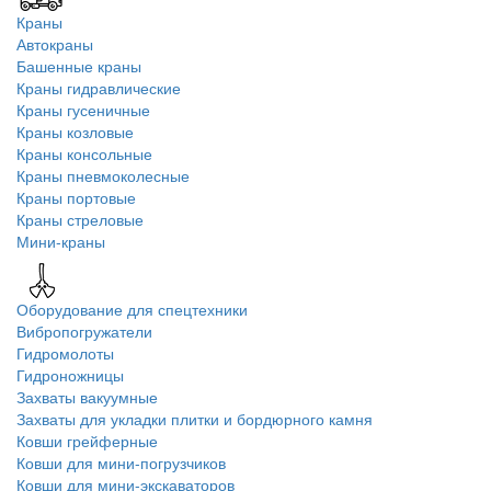
Краны
Автокраны
Башенные краны
Краны гидравлические
Краны гусеничные
Краны козловые
Краны консольные
Краны пневмоколесные
Краны портовые
Краны стреловые
Мини-краны
Оборудование для спецтехники
Вибропогружатели
Гидромолоты
Гидроножницы
Захваты вакуумные
Захваты для укладки плитки и бордюрного камня
Ковши грейферные
Ковши для мини-погрузчиков
Ковши для мини-экскаваторов