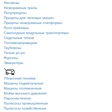
Лесовозы
Низкорамные тралы
Полуприцепы
Прицепы для легковых машин
Прицепы низкорамные платформы
Ролл-трейлеры
Самоходные модульные транспортеры
Седельные тягачи
Топливозаправщики
Трубовозы
Тягачи ро-ро
Фургоны
Эвакуаторы
Уборочная техника
Машины подметальные
Машины поломоечные
Мойки высокого давления
Пароочистители
Пылесосы промышленные
Пылесосы хозяйственные