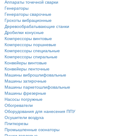
Аппараты точечной сварки
Генераторы
Генераторы сварочные
Грохоты вибрационные
Деревообрабатывающие станки
Дробилки конусные
Компрессоры винтовые
Компрессоры поршневые
Компрессоры специальные
Компрессоры спиральные
Конвейеры винтовые
Конвейеры ленточные
Машины виброшлифовальные
Машины затирочные
Машины паркетошлифовальные
Машины фрезерные
Насосы погружные
Обогреватели
Оборудования для нанесения ППУ
Осушители воздуха
Плиткорезы
Промышленные озонаторы
Пушки тепловые