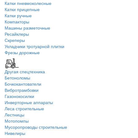
Катки пневмоколесные
Катки прицепные
Катки ручные
Компакторы
Машины разметочные
Ресайклеры
Скреперы
Укладчики тротуарной плитки
Фрезы дорожные
Другая спецтехника
Бетоноломы
Бочкокантователи
Вибротрамбовки
Газонокосилки
Инверторные аппараты
Леса строительные
Лестницы
Мотопомпы
Мусоропроводы строительные
Нивелиры