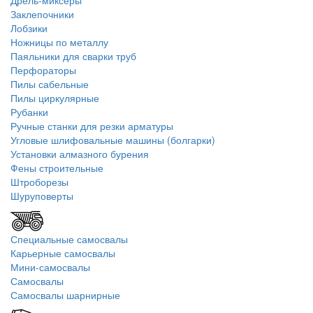
Дрель-миксеры
Заклепочники
Лобзики
Ножницы по металлу
Паяльники для сварки труб
Перфораторы
Пилы сабельные
Пилы циркулярные
Рубанки
Ручные станки для резки арматуры
Угловые шлифовальные машины (болгарки)
Установки алмазного бурения
Фены строительные
Штроборезы
Шуруповерты
Специальные самосвалы
Карьерные самосвалы
Мини-самосвалы
Самосвалы
Самосвалы шарнирные