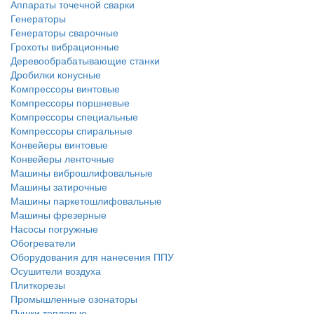
Аппараты точечной сварки
Генераторы
Генераторы сварочные
Грохоты вибрационные
Деревообрабатывающие станки
Дробилки конусные
Компрессоры винтовые
Компрессоры поршневые
Компрессоры специальные
Компрессоры спиральные
Конвейеры винтовые
Конвейеры ленточные
Машины виброшлифовальные
Машины затирочные
Машины паркетошлифовальные
Машины фрезерные
Насосы погружные
Обогреватели
Оборудования для нанесения ППУ
Осушители воздуха
Плиткорезы
Промышленные озонаторы
Пушки тепловые