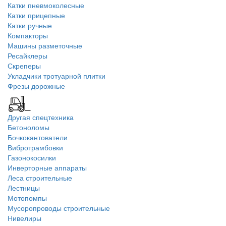
Катки пневмоколесные
Катки прицепные
Катки ручные
Компакторы
Машины разметочные
Ресайклеры
Скреперы
Укладчики тротуарной плитки
Фрезы дорожные
Другая спецтехника
Бетоноломы
Бочкокантователи
Вибротрамбовки
Газонокосилки
Инверторные аппараты
Леса строительные
Лестницы
Мотопомпы
Мусоропроводы строительные
Нивелиры