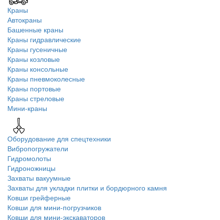
Краны
Автокраны
Башенные краны
Краны гидравлические
Краны гусеничные
Краны козловые
Краны консольные
Краны пневмоколесные
Краны портовые
Краны стреловые
Мини-краны
Оборудование для спецтехники
Вибропогружатели
Гидромолоты
Гидроножницы
Захваты вакуумные
Захваты для укладки плитки и бордюрного камня
Ковши грейферные
Ковши для мини-погрузчиков
Ковши для мини-экскаваторов