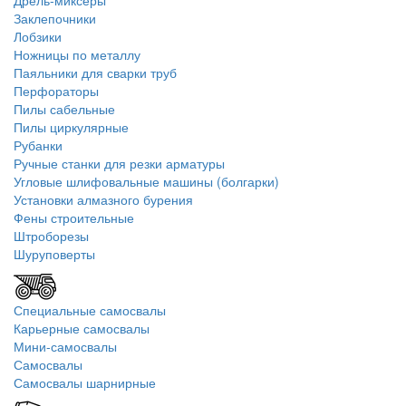
Дрель-миксеры
Заклепочники
Лобзики
Ножницы по металлу
Паяльники для сварки труб
Перфораторы
Пилы сабельные
Пилы циркулярные
Рубанки
Ручные станки для резки арматуры
Угловые шлифовальные машины (болгарки)
Установки алмазного бурения
Фены строительные
Штроборезы
Шуруповерты
Специальные самосвалы
Карьерные самосвалы
Мини-самосвалы
Самосвалы
Самосвалы шарнирные