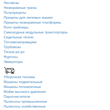
Лесовозы
Низкорамные тралы
Полуприцепы
Прицепы для легковых машин
Прицепы низкорамные платформы
Ролл-трейлеры
Самоходные модульные транспортеры
Седельные тягачи
Топливозаправщики
Трубовозы
Тягачи ро-ро
Фургоны
Эвакуаторы
Уборочная техника
Машины подметальные
Машины поломоечные
Мойки высокого давления
Пароочистители
Пылесосы промышленные
Пылесосы хозяйственные