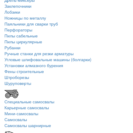
Дрель-миксеры
Заклепочники
Лобзики
Ножницы по металлу
Паяльники для сварки труб
Перфораторы
Пилы сабельные
Пилы циркулярные
Рубанки
Ручные станки для резки арматуры
Угловые шлифовальные машины (болгарки)
Установки алмазного бурения
Фены строительные
Штроборезы
Шуруповерты
Специальные самосвалы
Карьерные самосвалы
Мини-самосвалы
Самосвалы
Самосвалы шарнирные