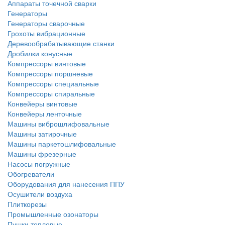
Аппараты точечной сварки
Генераторы
Генераторы сварочные
Грохоты вибрационные
Деревообрабатывающие станки
Дробилки конусные
Компрессоры винтовые
Компрессоры поршневые
Компрессоры специальные
Компрессоры спиральные
Конвейеры винтовые
Конвейеры ленточные
Машины виброшлифовальные
Машины затирочные
Машины паркетошлифовальные
Машины фрезерные
Насосы погружные
Обогреватели
Оборудования для нанесения ППУ
Осушители воздуха
Плиткорезы
Промышленные озонаторы
Пушки тепловые