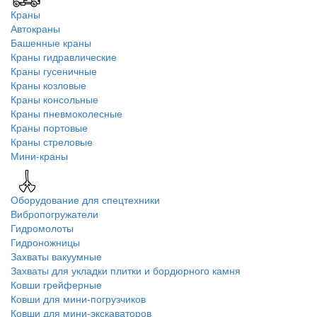
Краны
Автокраны
Башенные краны
Краны гидравлические
Краны гусеничные
Краны козловые
Краны консольные
Краны пневмоколесные
Краны портовые
Краны стреловые
Мини-краны
Оборудование для спецтехники
Вибропогружатели
Гидромолоты
Гидроножницы
Захваты вакуумные
Захваты для укладки плитки и бордюрного камня
Ковши грейферные
Ковши для мини-погрузчиков
Ковши для мини-экскаваторов