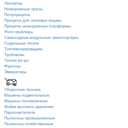
Лесовозы
Низкорамные тралы
Полуприцепы
Прицепы для легковых машин
Прицепы низкорамные платформы
Ролл-трейлеры
Самоходные модульные транспортеры
Седельные тягачи
Топливозаправщики
Трубовозы
Тягачи ро-ро
Фургоны
Эвакуаторы
Уборочная техника
Машины подметальные
Машины поломоечные
Мойки высокого давления
Пароочистители
Пылесосы промышленные
Пылесосы хозяйственные