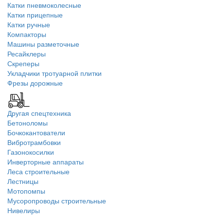
Катки пневмоколесные
Катки прицепные
Катки ручные
Компакторы
Машины разметочные
Ресайклеры
Скреперы
Укладчики тротуарной плитки
Фрезы дорожные
Другая спецтехника
Бетоноломы
Бочкокантователи
Вибротрамбовки
Газонокосилки
Инверторные аппараты
Леса строительные
Лестницы
Мотопомпы
Мусоропроводы строительные
Нивелиры