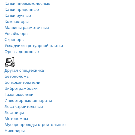
Катки пневмоколесные
Катки прицепные
Катки ручные
Компакторы
Машины разметочные
Ресайклеры
Скреперы
Укладчики тротуарной плитки
Фрезы дорожные
Другая спецтехника
Бетоноломы
Бочкокантователи
Вибротрамбовки
Газонокосилки
Инверторные аппараты
Леса строительные
Лестницы
Мотопомпы
Мусоропроводы строительные
Нивелиры