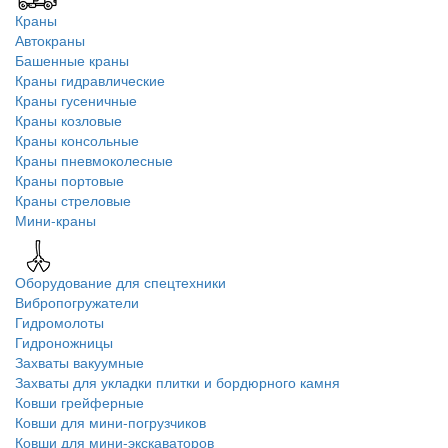
Краны
Автокраны
Башенные краны
Краны гидравлические
Краны гусеничные
Краны козловые
Краны консольные
Краны пневмоколесные
Краны портовые
Краны стреловые
Мини-краны
Оборудование для спецтехники
Вибропогружатели
Гидромолоты
Гидроножницы
Захваты вакуумные
Захваты для укладки плитки и бордюрного камня
Ковши грейферные
Ковши для мини-погрузчиков
Ковши для мини-экскаваторов