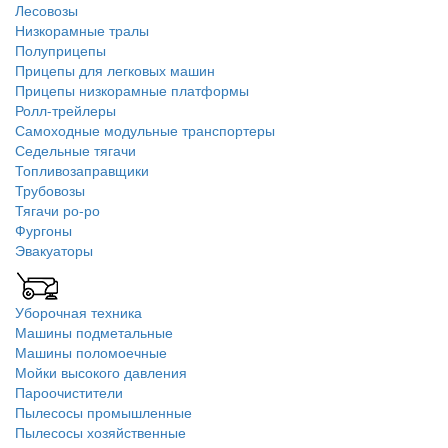
Лесовозы
Низкорамные тралы
Полуприцепы
Прицепы для легковых машин
Прицепы низкорамные платформы
Ролл-трейлеры
Самоходные модульные транспортеры
Седельные тягачи
Топливозаправщики
Трубовозы
Тягачи ро-ро
Фургоны
Эвакуаторы
Уборочная техника
Машины подметальные
Машины поломоечные
Мойки высокого давления
Пароочистители
Пылесосы промышленные
Пылесосы хозяйственные