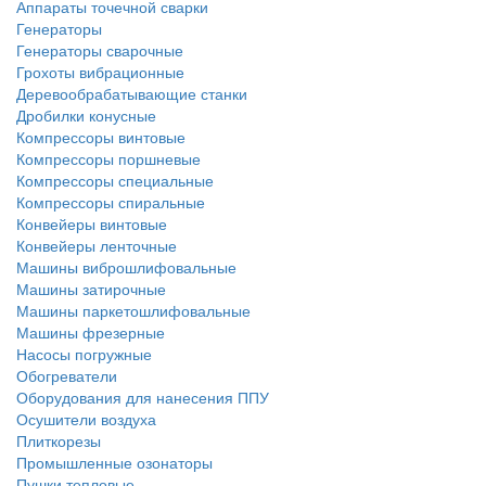
Аппараты точечной сварки
Генераторы
Генераторы сварочные
Грохоты вибрационные
Деревообрабатывающие станки
Дробилки конусные
Компрессоры винтовые
Компрессоры поршневые
Компрессоры специальные
Компрессоры спиральные
Конвейеры винтовые
Конвейеры ленточные
Машины виброшлифовальные
Машины затирочные
Машины паркетошлифовальные
Машины фрезерные
Насосы погружные
Обогреватели
Оборудования для нанесения ППУ
Осушители воздуха
Плиткорезы
Промышленные озонаторы
Пушки тепловые