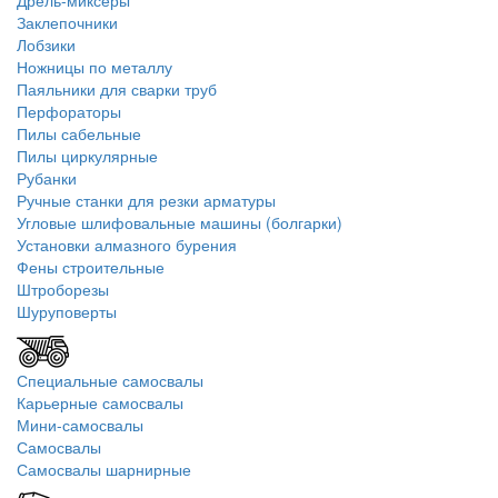
Дрель-миксеры
Заклепочники
Лобзики
Ножницы по металлу
Паяльники для сварки труб
Перфораторы
Пилы сабельные
Пилы циркулярные
Рубанки
Ручные станки для резки арматуры
Угловые шлифовальные машины (болгарки)
Установки алмазного бурения
Фены строительные
Штроборезы
Шуруповерты
Специальные самосвалы
Карьерные самосвалы
Мини-самосвалы
Самосвалы
Самосвалы шарнирные