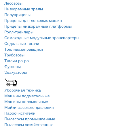
Лесовозы
Низкорамные тралы
Полуприцепы
Прицепы для легковых машин
Прицепы низкорамные платформы
Ролл-трейлеры
Самоходные модульные транспортеры
Седельные тягачи
Топливозаправщики
Трубовозы
Тягачи ро-ро
Фургоны
Эвакуаторы
Уборочная техника
Машины подметальные
Машины поломоечные
Мойки высокого давления
Пароочистители
Пылесосы промышленные
Пылесосы хозяйственные