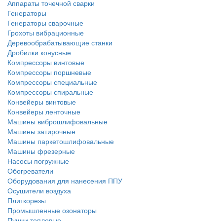
Аппараты точечной сварки
Генераторы
Генераторы сварочные
Грохоты вибрационные
Деревообрабатывающие станки
Дробилки конусные
Компрессоры винтовые
Компрессоры поршневые
Компрессоры специальные
Компрессоры спиральные
Конвейеры винтовые
Конвейеры ленточные
Машины виброшлифовальные
Машины затирочные
Машины паркетошлифовальные
Машины фрезерные
Насосы погружные
Обогреватели
Оборудования для нанесения ППУ
Осушители воздуха
Плиткорезы
Промышленные озонаторы
Пушки тепловые