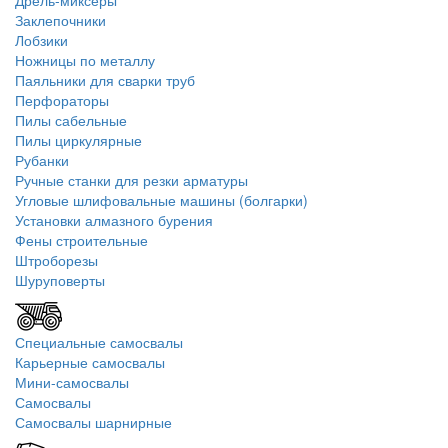
Дрель-миксеры
Заклепочники
Лобзики
Ножницы по металлу
Паяльники для сварки труб
Перфораторы
Пилы сабельные
Пилы циркулярные
Рубанки
Ручные станки для резки арматуры
Угловые шлифовальные машины (болгарки)
Установки алмазного бурения
Фены строительные
Штроборезы
Шуруповерты
Специальные самосвалы
Карьерные самосвалы
Мини-самосвалы
Самосвалы
Самосвалы шарнирные