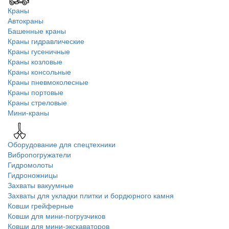
Краны
Автокраны
Башенные краны
Краны гидравлические
Краны гусеничные
Краны козловые
Краны консольные
Краны пневмоколесные
Краны портовые
Краны стреловые
Мини-краны
Оборудование для спецтехники
Вибропогружатели
Гидромолоты
Гидроножницы
Захваты вакуумные
Захваты для укладки плитки и бордюрного камня
Ковши грейферные
Ковши для мини-погрузчиков
Ковши для мини-экскаваторов