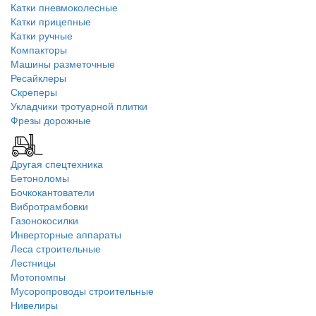
Катки пневмоколесные
Катки прицепные
Катки ручные
Компакторы
Машины разметочные
Ресайклеры
Скреперы
Укладчики тротуарной плитки
Фрезы дорожные
Другая спецтехника
Бетоноломы
Бочкокантователи
Вибротрамбовки
Газонокосилки
Инверторные аппараты
Леса строительные
Лестницы
Мотопомпы
Мусоропроводы строительные
Нивелиры