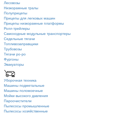
Лесовозы
Низкорамные тралы
Полуприцепы
Прицепы для легковых машин
Прицепы низкорамные платформы
Ролл-трейлеры
Самоходные модульные транспортеры
Седельные тягачи
Топливозаправщики
Трубовозы
Тягачи ро-ро
Фургоны
Эвакуаторы
Уборочная техника
Машины подметальные
Машины поломоечные
Мойки высокого давления
Пароочистители
Пылесосы промышленные
Пылесосы хозяйственные