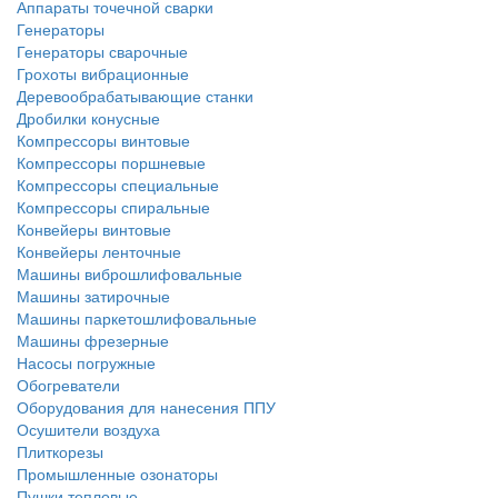
Аппараты точечной сварки
Генераторы
Генераторы сварочные
Грохоты вибрационные
Деревообрабатывающие станки
Дробилки конусные
Компрессоры винтовые
Компрессоры поршневые
Компрессоры специальные
Компрессоры спиральные
Конвейеры винтовые
Конвейеры ленточные
Машины виброшлифовальные
Машины затирочные
Машины паркетошлифовальные
Машины фрезерные
Насосы погружные
Обогреватели
Оборудования для нанесения ППУ
Осушители воздуха
Плиткорезы
Промышленные озонаторы
Пушки тепловые