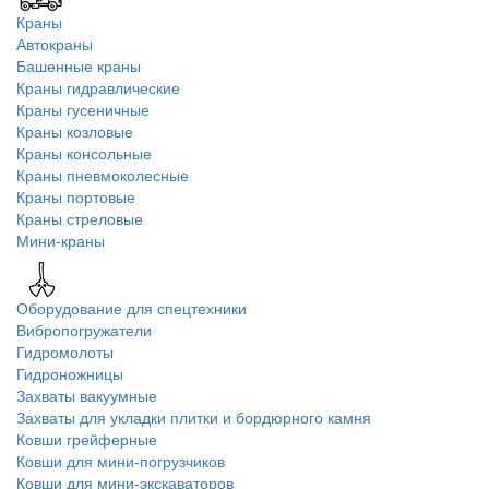
Краны
Автокраны
Башенные краны
Краны гидравлические
Краны гусеничные
Краны козловые
Краны консольные
Краны пневмоколесные
Краны портовые
Краны стреловые
Мини-краны
Оборудование для спецтехники
Вибропогружатели
Гидромолоты
Гидроножницы
Захваты вакуумные
Захваты для укладки плитки и бордюрного камня
Ковши грейферные
Ковши для мини-погрузчиков
Ковши для мини-экскаваторов