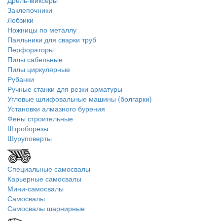
Дрель-миксеры
Заклепочники
Лобзики
Ножницы по металлу
Паяльники для сварки труб
Перфораторы
Пилы сабельные
Пилы циркулярные
Рубанки
Ручные станки для резки арматуры
Угловые шлифовальные машины (болгарки)
Установки алмазного бурения
Фены строительные
Штроборезы
Шуруповерты
Специальные самосвалы
Карьерные самосвалы
Мини-самосвалы
Самосвалы
Самосвалы шарнирные