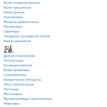
Катки пневмоколесные
Катки прицепные
Катки ручные
Компакторы
Машины разметочные
Ресайклеры
Скреперы
Укладчики тротуарной плитки
Фрезы дорожные
Другая спецтехника
Бетоноломы
Бочкокантователи
Вибротрамбовки
Газонокосилки
Инверторные аппараты
Леса строительные
Лестницы
Мотопомпы
Мусоропроводы строительные
Нивелиры