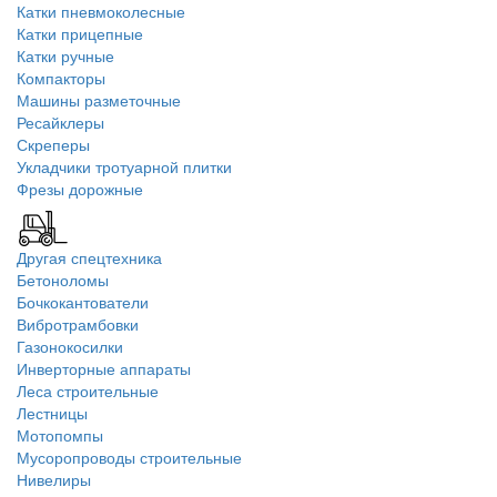
Катки пневмоколесные
Катки прицепные
Катки ручные
Компакторы
Машины разметочные
Ресайклеры
Скреперы
Укладчики тротуарной плитки
Фрезы дорожные
Другая спецтехника
Бетоноломы
Бочкокантователи
Вибротрамбовки
Газонокосилки
Инверторные аппараты
Леса строительные
Лестницы
Мотопомпы
Мусоропроводы строительные
Нивелиры