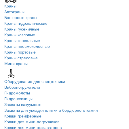
Краны
Автокраны
Башенные краны
Краны гидравлические
Краны гусеничные
Краны козловые
Краны консольные
Краны пневмоколесные
Краны портовые
Краны стреловые
Мини-краны
Оборудование для спецтехники
Вибропогружатели
Гидромолоты
Гидроножницы
Захваты вакуумные
Захваты для укладки плитки и бордюрного камня
Ковши грейферные
Ковши для мини-погрузчиков
Ковши для мини-экскаваторов