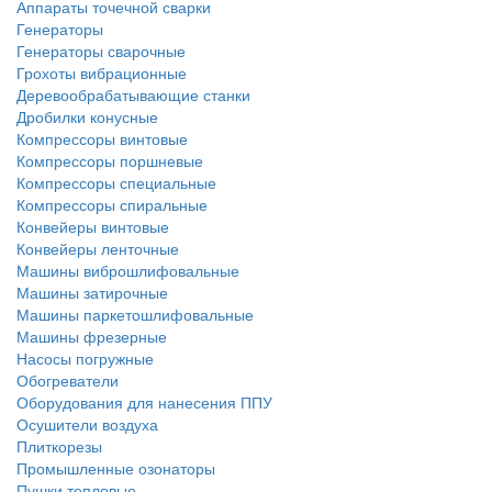
Аппараты точечной сварки
Генераторы
Генераторы сварочные
Грохоты вибрационные
Деревообрабатывающие станки
Дробилки конусные
Компрессоры винтовые
Компрессоры поршневые
Компрессоры специальные
Компрессоры спиральные
Конвейеры винтовые
Конвейеры ленточные
Машины виброшлифовальные
Машины затирочные
Машины паркетошлифовальные
Машины фрезерные
Насосы погружные
Обогреватели
Оборудования для нанесения ППУ
Осушители воздуха
Плиткорезы
Промышленные озонаторы
Пушки тепловые