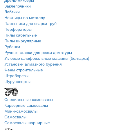
Дрель-миксеры
Заклепочники
Лобзики
Ножницы по металлу
Паяльники для сварки труб
Перфораторы
Пилы сабельные
Пилы циркулярные
Рубанки
Ручные станки для резки арматуры
Угловые шлифовальные машины (болгарки)
Установки алмазного бурения
Фены строительные
Штроборезы
Шуруповерты
Специальные самосвалы
Карьерные самосвалы
Мини-самосвалы
Самосвалы
Самосвалы шарнирные