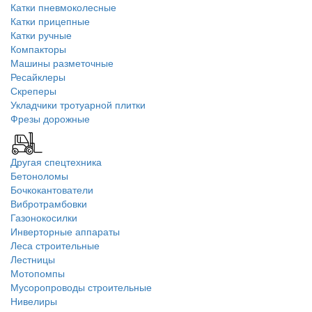
Катки пневмоколесные
Катки прицепные
Катки ручные
Компакторы
Машины разметочные
Ресайклеры
Скреперы
Укладчики тротуарной плитки
Фрезы дорожные
Другая спецтехника
Бетоноломы
Бочкокантователи
Вибротрамбовки
Газонокосилки
Инверторные аппараты
Леса строительные
Лестницы
Мотопомпы
Мусоропроводы строительные
Нивелиры