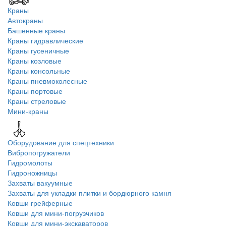
Краны
Автокраны
Башенные краны
Краны гидравлические
Краны гусеничные
Краны козловые
Краны консольные
Краны пневмоколесные
Краны портовые
Краны стреловые
Мини-краны
Оборудование для спецтехники
Вибропогружатели
Гидромолоты
Гидроножницы
Захваты вакуумные
Захваты для укладки плитки и бордюрного камня
Ковши грейферные
Ковши для мини-погрузчиков
Ковши для мини-экскаваторов