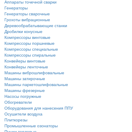
Аппараты точечной сварки
Генераторы
Генераторы сварочные
Грохоты вибрационные
Деревообрабатывающие станки
Дробилки конусные
Компрессоры винтовые
Компрессоры поршневые
Компрессоры специальные
Компрессоры спиральные
Конвейеры винтовые
Конвейеры ленточные
Машины виброшлифовальные
Машины затирочные
Машины паркетошлифовальные
Машины фрезерные
Насосы погружные
Обогреватели
Оборудования для нанесения ППУ
Осушители воздуха
Плиткорезы
Промышленные озонаторы
Пушки тепловые