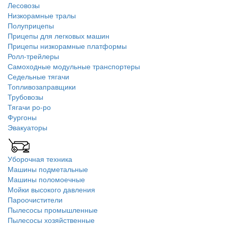
Лесовозы
Низкорамные тралы
Полуприцепы
Прицепы для легковых машин
Прицепы низкорамные платформы
Ролл-трейлеры
Самоходные модульные транспортеры
Седельные тягачи
Топливозаправщики
Трубовозы
Тягачи ро-ро
Фургоны
Эвакуаторы
Уборочная техника
Машины подметальные
Машины поломоечные
Мойки высокого давления
Пароочистители
Пылесосы промышленные
Пылесосы хозяйственные