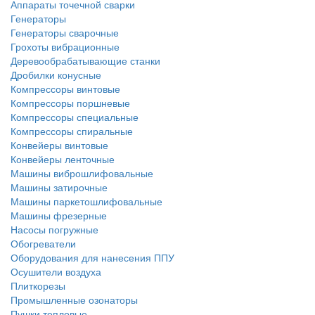
Аппараты точечной сварки
Генераторы
Генераторы сварочные
Грохоты вибрационные
Деревообрабатывающие станки
Дробилки конусные
Компрессоры винтовые
Компрессоры поршневые
Компрессоры специальные
Компрессоры спиральные
Конвейеры винтовые
Конвейеры ленточные
Машины виброшлифовальные
Машины затирочные
Машины паркетошлифовальные
Машины фрезерные
Насосы погружные
Обогреватели
Оборудования для нанесения ППУ
Осушители воздуха
Плиткорезы
Промышленные озонаторы
Пушки тепловые