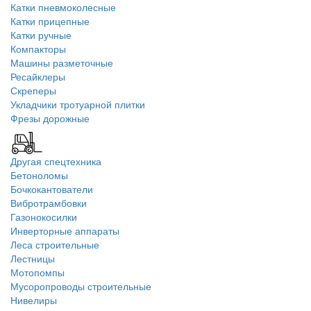
Катки пневмоколесные
Катки прицепные
Катки ручные
Компакторы
Машины разметочные
Ресайклеры
Скреперы
Укладчики тротуарной плитки
Фрезы дорожные
Другая спецтехника
Бетоноломы
Бочкокантователи
Вибротрамбовки
Газонокосилки
Инверторные аппараты
Леса строительные
Лестницы
Мотопомпы
Мусоропроводы строительные
Нивелиры