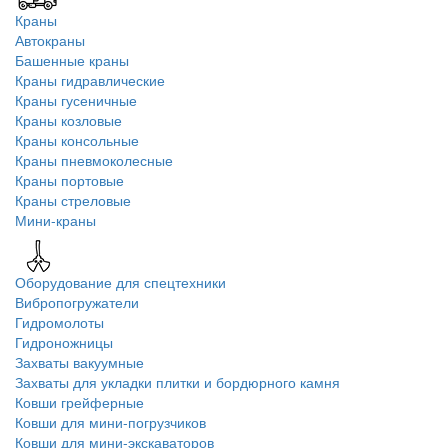
Краны
Автокраны
Башенные краны
Краны гидравлические
Краны гусеничные
Краны козловые
Краны консольные
Краны пневмоколесные
Краны портовые
Краны стреловые
Мини-краны
Оборудование для спецтехники
Вибропогружатели
Гидромолоты
Гидроножницы
Захваты вакуумные
Захваты для укладки плитки и бордюрного камня
Ковши грейферные
Ковши для мини-погрузчиков
Ковши для мини-экскаваторов