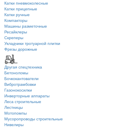
Катки пневмоколесные
Катки прицепные
Катки ручные
Компакторы
Машины разметочные
Ресайклеры
Скреперы
Укладчики тротуарной плитки
Фрезы дорожные
Другая спецтехника
Бетоноломы
Бочкокантователи
Вибротрамбовки
Газонокосилки
Инверторные аппараты
Леса строительные
Лестницы
Мотопомпы
Мусоропроводы строительные
Нивелиры