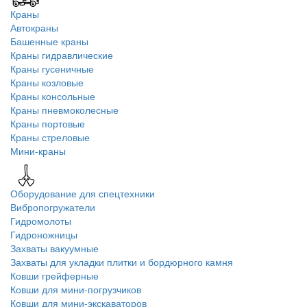
Краны
Автокраны
Башенные краны
Краны гидравлические
Краны гусеничные
Краны козловые
Краны консольные
Краны пневмоколесные
Краны портовые
Краны стреловые
Мини-краны
Оборудование для спецтехники
Вибропогружатели
Гидромолоты
Гидроножницы
Захваты вакуумные
Захваты для укладки плитки и бордюрного камня
Ковши грейферные
Ковши для мини-погрузчиков
Ковши для мини-экскаваторов