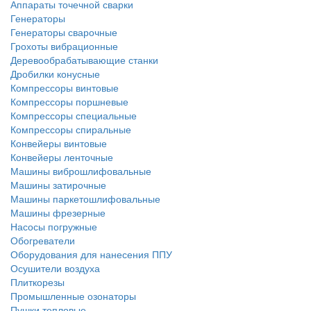
Аппараты точечной сварки
Генераторы
Генераторы сварочные
Грохоты вибрационные
Деревообрабатывающие станки
Дробилки конусные
Компрессоры винтовые
Компрессоры поршневые
Компрессоры специальные
Компрессоры спиральные
Конвейеры винтовые
Конвейеры ленточные
Машины виброшлифовальные
Машины затирочные
Машины паркетошлифовальные
Машины фрезерные
Насосы погружные
Обогреватели
Оборудования для нанесения ППУ
Осушители воздуха
Плиткорезы
Промышленные озонаторы
Пушки тепловые