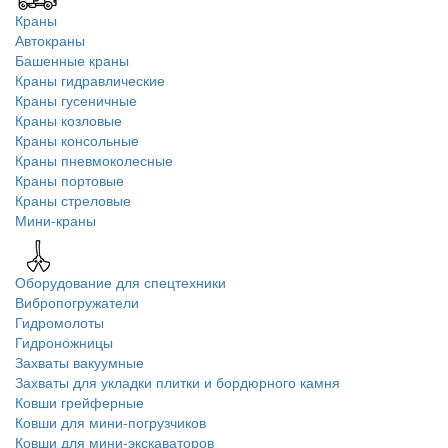
Краны
Автокраны
Башенные краны
Краны гидравлические
Краны гусеничные
Краны козловые
Краны консольные
Краны пневмоколесные
Краны портовые
Краны стреловые
Мини-краны
Оборудование для спецтехники
Вибропогружатели
Гидромолоты
Гидроножницы
Захваты вакуумные
Захваты для укладки плитки и бордюрного камня
Ковши грейферные
Ковши для мини-погрузчиков
Ковши для мини-экскаваторов