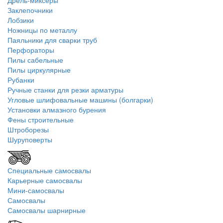
Дрель-миксеры
Заклепочники
Лобзики
Ножницы по металлу
Паяльники для сварки труб
Перфораторы
Пилы сабельные
Пилы циркулярные
Рубанки
Ручные станки для резки арматуры
Угловые шлифовальные машины (болгарки)
Установки алмазного бурения
Фены строительные
Штроборезы
Шуруповерты
Специальные самосвалы
Карьерные самосвалы
Мини-самосвалы
Самосвалы
Самосвалы шарнирные