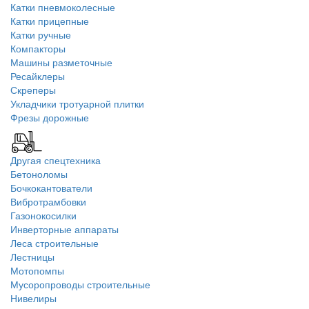
Катки пневмоколесные
Катки прицепные
Катки ручные
Компакторы
Машины разметочные
Ресайклеры
Скреперы
Укладчики тротуарной плитки
Фрезы дорожные
Другая спецтехника
Бетоноломы
Бочкокантователи
Вибротрамбовки
Газонокосилки
Инверторные аппараты
Леса строительные
Лестницы
Мотопомпы
Мусоропроводы строительные
Нивелиры