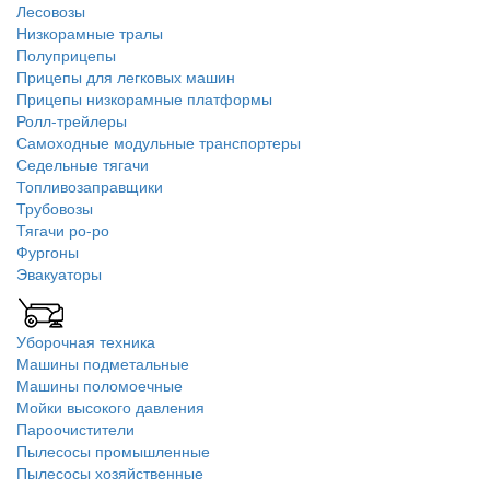
Лесовозы
Низкорамные тралы
Полуприцепы
Прицепы для легковых машин
Прицепы низкорамные платформы
Ролл-трейлеры
Самоходные модульные транспортеры
Седельные тягачи
Топливозаправщики
Трубовозы
Тягачи ро-ро
Фургоны
Эвакуаторы
Уборочная техника
Машины подметальные
Машины поломоечные
Мойки высокого давления
Пароочистители
Пылесосы промышленные
Пылесосы хозяйственные