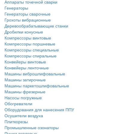
Аппараты точечной сварки
Генераторы
Генераторы сварочные
Грохоты вибрационные
Деревообрабатывающие станки
Дробилки конусные
Компрессоры винтовые
Компрессоры поршневые
Компрессоры специальные
Компрессоры спиральные
Конвейеры винтовые
Конвейеры ленточные
Машины виброшлифовальные
Машины затирочные
Машины паркетошлифовальные
Машины фрезерные
Насосы погружные
Обогреватели
Оборудования для нанесения ППУ
Осушители воздуха
Плиткорезы
Промышленные озонаторы
Пушки тепловые