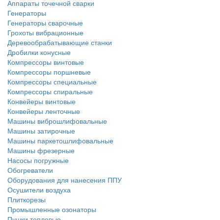
Аппараты точечной сварки
Генераторы
Генераторы сварочные
Грохоты вибрационные
Деревообрабатывающие станки
Дробилки конусные
Компрессоры винтовые
Компрессоры поршневые
Компрессоры специальные
Компрессоры спиральные
Конвейеры винтовые
Конвейеры ленточные
Машины виброшлифовальные
Машины затирочные
Машины паркетошлифовальные
Машины фрезерные
Насосы погружные
Обогреватели
Оборудования для нанесения ППУ
Осушители воздуха
Плиткорезы
Промышленные озонаторы
Пушки тепловые