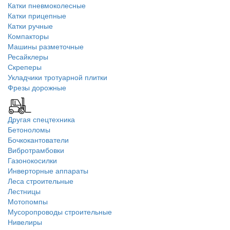
Катки пневмоколесные
Катки прицепные
Катки ручные
Компакторы
Машины разметочные
Ресайклеры
Скреперы
Укладчики тротуарной плитки
Фрезы дорожные
Другая спецтехника
Бетоноломы
Бочкокантователи
Вибротрамбовки
Газонокосилки
Инверторные аппараты
Леса строительные
Лестницы
Мотопомпы
Мусоропроводы строительные
Нивелиры