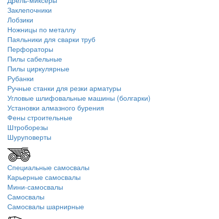
Дрель-миксеры
Заклепочники
Лобзики
Ножницы по металлу
Паяльники для сварки труб
Перфораторы
Пилы сабельные
Пилы циркулярные
Рубанки
Ручные станки для резки арматуры
Угловые шлифовальные машины (болгарки)
Установки алмазного бурения
Фены строительные
Штроборезы
Шуруповерты
Специальные самосвалы
Карьерные самосвалы
Мини-самосвалы
Самосвалы
Самосвалы шарнирные