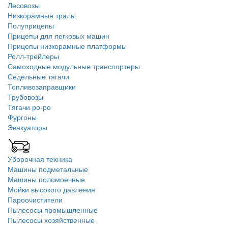
Лесовозы
Низкорамные тралы
Полуприцепы
Прицепы для легковых машин
Прицепы низкорамные платформы
Ролл-трейлеры
Самоходные модульные транспортеры
Седельные тягачи
Топливозаправщики
Трубовозы
Тягачи ро-ро
Фургоны
Эвакуаторы
Уборочная техника
Машины подметальные
Машины поломоечные
Мойки высокого давления
Пароочистители
Пылесосы промышленные
Пылесосы хозяйственные