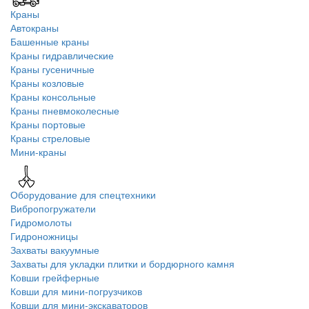
Краны
Автокраны
Башенные краны
Краны гидравлические
Краны гусеничные
Краны козловые
Краны консольные
Краны пневмоколесные
Краны портовые
Краны стреловые
Мини-краны
Оборудование для спецтехники
Вибропогружатели
Гидромолоты
Гидроножницы
Захваты вакуумные
Захваты для укладки плитки и бордюрного камня
Ковши грейферные
Ковши для мини-погрузчиков
Ковши для мини-экскаваторов