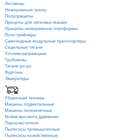
Лесовозы
Низкорамные тралы
Полуприцепы
Прицепы для легковых машин
Прицепы низкорамные платформы
Ролл-трейлеры
Самоходные модульные транспортеры
Седельные тягачи
Топливозаправщики
Трубовозы
Тягачи ро-ро
Фургоны
Эвакуаторы
Уборочная техника
Машины подметальные
Машины поломоечные
Мойки высокого давления
Пароочистители
Пылесосы промышленные
Пылесосы хозяйственные