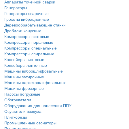
Аппараты точечной сварки
Генераторы
Генераторы сварочные
Грохоты вибрационные
Деревообрабатывающие станки
Дробилки конусные
Компрессоры винтовые
Компрессоры поршневые
Компрессоры специальные
Компрессоры спиральные
Конвейеры винтовые
Конвейеры ленточные
Машины виброшлифовальные
Машины затирочные
Машины паркетошлифовальные
Машины фрезерные
Насосы погружные
Обогреватели
Оборудования для нанесения ППУ
Осушители воздуха
Плиткорезы
Промышленные озонаторы
Пушки тепловые