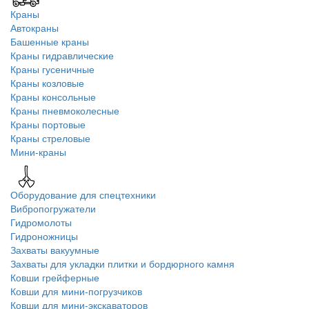
Краны
Автокраны
Башенные краны
Краны гидравлические
Краны гусеничные
Краны козловые
Краны консольные
Краны пневмоколесные
Краны портовые
Краны стреловые
Мини-краны
Оборудование для спецтехники
Вибропогружатели
Гидромолоты
Гидроножницы
Захваты вакуумные
Захваты для укладки плитки и бордюрного камня
Ковши грейферные
Ковши для мини-погрузчиков
Ковши для мини-экскаваторов