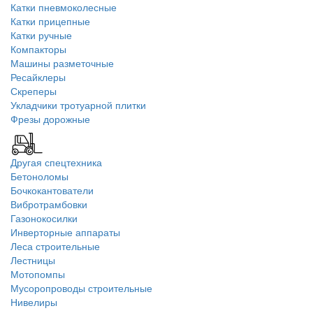
Катки пневмоколесные
Катки прицепные
Катки ручные
Компакторы
Машины разметочные
Ресайклеры
Скреперы
Укладчики тротуарной плитки
Фрезы дорожные
Другая спецтехника
Бетоноломы
Бочкокантователи
Вибротрамбовки
Газонокосилки
Инверторные аппараты
Леса строительные
Лестницы
Мотопомпы
Мусоропроводы строительные
Нивелиры