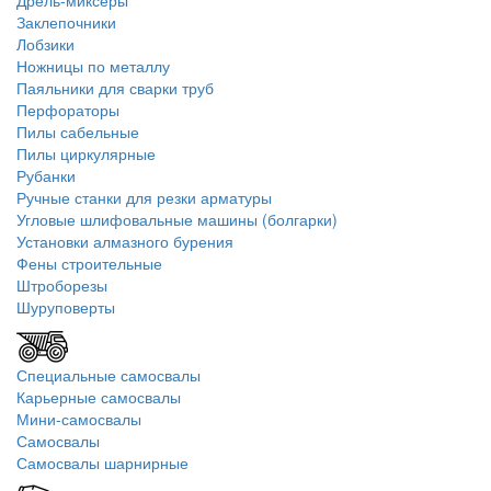
Дрель-миксеры
Заклепочники
Лобзики
Ножницы по металлу
Паяльники для сварки труб
Перфораторы
Пилы сабельные
Пилы циркулярные
Рубанки
Ручные станки для резки арматуры
Угловые шлифовальные машины (болгарки)
Установки алмазного бурения
Фены строительные
Штроборезы
Шуруповерты
Специальные самосвалы
Карьерные самосвалы
Мини-самосвалы
Самосвалы
Самосвалы шарнирные