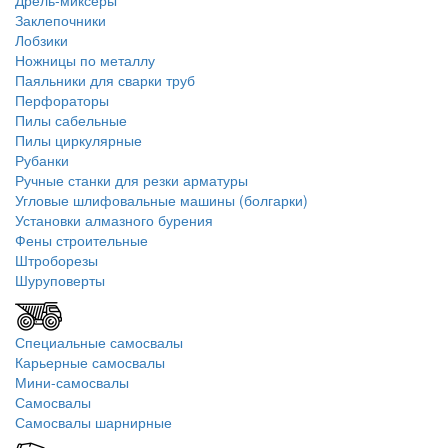
Дрель-миксеры
Заклепочники
Лобзики
Ножницы по металлу
Паяльники для сварки труб
Перфораторы
Пилы сабельные
Пилы циркулярные
Рубанки
Ручные станки для резки арматуры
Угловые шлифовальные машины (болгарки)
Установки алмазного бурения
Фены строительные
Штроборезы
Шуруповерты
Специальные самосвалы
Карьерные самосвалы
Мини-самосвалы
Самосвалы
Самосвалы шарнирные