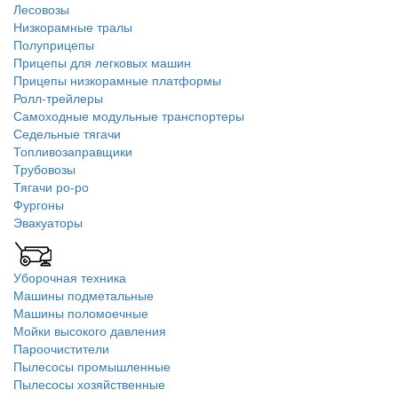
Лесовозы
Низкорамные тралы
Полуприцепы
Прицепы для легковых машин
Прицепы низкорамные платформы
Ролл-трейлеры
Самоходные модульные транспортеры
Седельные тягачи
Топливозаправщики
Трубовозы
Тягачи ро-ро
Фургоны
Эвакуаторы
Уборочная техника
Машины подметальные
Машины поломоечные
Мойки высокого давления
Пароочистители
Пылесосы промышленные
Пылесосы хозяйственные