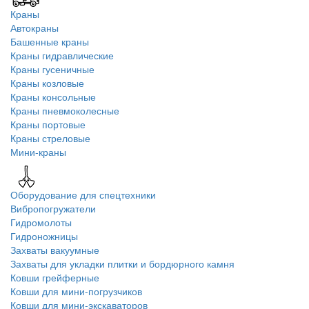
Краны
Автокраны
Башенные краны
Краны гидравлические
Краны гусеничные
Краны козловые
Краны консольные
Краны пневмоколесные
Краны портовые
Краны стреловые
Мини-краны
Оборудование для спецтехники
Вибропогружатели
Гидромолоты
Гидроножницы
Захваты вакуумные
Захваты для укладки плитки и бордюрного камня
Ковши грейферные
Ковши для мини-погрузчиков
Ковши для мини-экскаваторов