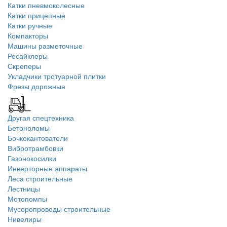
Катки пневмоколесные
Катки прицепные
Катки ручные
Компакторы
Машины разметочные
Ресайклеры
Скреперы
Укладчики тротуарной плитки
Фрезы дорожные
Другая спецтехника
Бетоноломы
Бочкокантователи
Вибротрамбовки
Газонокосилки
Инверторные аппараты
Леса строительные
Лестницы
Мотопомпы
Мусоропроводы строительные
Нивелиры