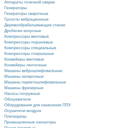
Аппараты точечной сварки
Генераторы
Генераторы сварочные
Грохоты вибрационные
Деревообрабатывающие станки
Дробилки конусные
Компрессоры винтовые
Компрессоры поршневые
Компрессоры специальные
Компрессоры спиральные
Конвейеры винтовые
Конвейеры ленточные
Машины виброшлифовальные
Машины затирочные
Машины паркетошлифовальные
Машины фрезерные
Насосы погружные
Обогреватели
Оборудования для нанесения ППУ
Осушители воздуха
Плиткорезы
Промышленные озонаторы
Пушки тепловые