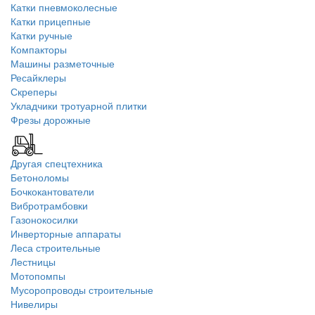
Катки пневмоколесные
Катки прицепные
Катки ручные
Компакторы
Машины разметочные
Ресайклеры
Скреперы
Укладчики тротуарной плитки
Фрезы дорожные
Другая спецтехника
Бетоноломы
Бочкокантователи
Вибротрамбовки
Газонокосилки
Инверторные аппараты
Леса строительные
Лестницы
Мотопомпы
Мусоропроводы строительные
Нивелиры