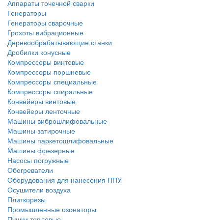
Аппараты точечной сварки
Генераторы
Генераторы сварочные
Грохоты вибрационные
Деревообрабатывающие станки
Дробилки конусные
Компрессоры винтовые
Компрессоры поршневые
Компрессоры специальные
Компрессоры спиральные
Конвейеры винтовые
Конвейеры ленточные
Машины виброшлифовальные
Машины затирочные
Машины паркетошлифовальные
Машины фрезерные
Насосы погружные
Обогреватели
Оборудования для нанесения ППУ
Осушители воздуха
Плиткорезы
Промышленные озонаторы
Пушки тепловые