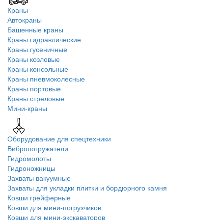
Краны
Автокраны
Башенные краны
Краны гидравлические
Краны гусеничные
Краны козловые
Краны консольные
Краны пневмоколесные
Краны портовые
Краны стреловые
Мини-краны
Оборудование для спецтехники
Вибропогружатели
Гидромолоты
Гидроножницы
Захваты вакуумные
Захваты для укладки плитки и бордюрного камня
Ковши грейферные
Ковши для мини-погрузчиков
Ковши для мини-экскаваторов