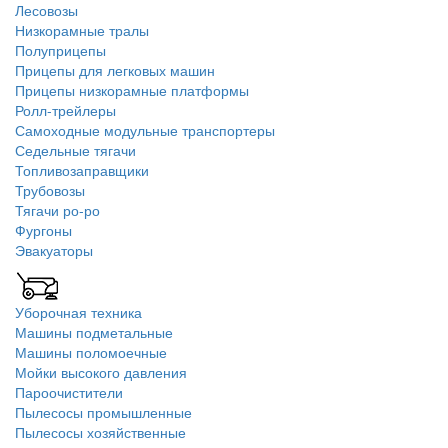
Лесовозы
Низкорамные тралы
Полуприцепы
Прицепы для легковых машин
Прицепы низкорамные платформы
Ролл-трейлеры
Самоходные модульные транспортеры
Седельные тягачи
Топливозаправщики
Трубовозы
Тягачи ро-ро
Фургоны
Эвакуаторы
Уборочная техника
Машины подметальные
Машины поломоечные
Мойки высокого давления
Пароочистители
Пылесосы промышленные
Пылесосы хозяйственные