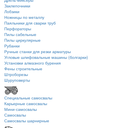
Дрель-миксеры
Заклепочники
Лобзики
Ножницы по металлу
Паяльники для сварки труб
Перфораторы
Пилы сабельные
Пилы циркулярные
Рубанки
Ручные станки для резки арматуры
Угловые шлифовальные машины (болгарки)
Установки алмазного бурения
Фены строительные
Штроборезы
Шуруповерты
Специальные самосвалы
Карьерные самосвалы
Мини-самосвалы
Самосвалы
Самосвалы шарнирные