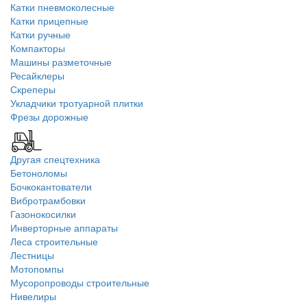
Катки пневмоколесные
Катки прицепные
Катки ручные
Компакторы
Машины разметочные
Ресайклеры
Скреперы
Укладчики тротуарной плитки
Фрезы дорожные
Другая спецтехника
Бетоноломы
Бочкокантователи
Вибротрамбовки
Газонокосилки
Инверторные аппараты
Леса строительные
Лестницы
Мотопомпы
Мусоропроводы строительные
Нивелиры