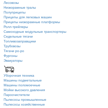
Лесовозы
Низкорамные тралы
Полуприцепы
Прицепы для легковых машин
Прицепы низкорамные платформы
Ролл-трейлеры
Самоходные модульные транспортеры
Седельные тягачи
Топливозаправщики
Трубовозы
Тягачи ро-ро
Фургоны
Эвакуаторы
Уборочная техника
Машины подметальные
Машины поломоечные
Мойки высокого давления
Пароочистители
Пылесосы промышленные
Пылесосы хозяйственные