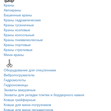
Краны
Автокраны
Башенные краны
Краны гидравлические
Краны гусеничные
Краны козловые
Краны консольные
Краны пневмоколесные
Краны портовые
Краны стреловые
Мини-краны
Оборудование для спецтехники
Вибропогружатели
Гидромолоты
Гидроножницы
Захваты вакуумные
Захваты для укладки плитки и бордюрного камня
Ковши грейферные
Ковши для мини-погрузчиков
Ковши для мини-экскаваторов