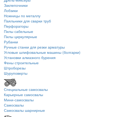
Дрель-миксеры
Заклепочники
Лобзики
Ножницы по металлу
Паяльники для сварки труб
Перфораторы
Пилы сабельные
Пилы циркулярные
Рубанки
Ручные станки для резки арматуры
Угловые шлифовальные машины (болгарки)
Установки алмазного бурения
Фены строительные
Штроборезы
Шуруповерты
Специальные самосвалы
Карьерные самосвалы
Мини-самосвалы
Самосвалы
Самосвалы шарнирные