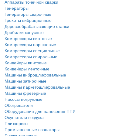
Аппараты точечной сварки
Генераторы
Генераторы сварочные
Грохоты вибрационные
Деревообрабатывающие станки
Дробилки конусные
Компрессоры винтовые
Компрессоры поршневые
Компрессоры специальные
Компрессоры спиральные
Конвейеры винтовые
Конвейеры ленточные
Машины виброшлифовальные
Машины затирочные
Машины паркетошлифовальные
Машины фрезерные
Насосы погружные
Обогреватели
Оборудования для нанесения ППУ
Осушители воздуха
Плиткорезы
Промышленные озонаторы
Пушки тепловые