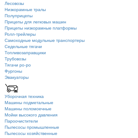
Лесовозы
Низкорамные тралы
Полуприцепы
Прицепы для легковых машин
Прицепы низкорамные платформы
Ролл-трейлеры
Самоходные модульные транспортеры
Седельные тягачи
Топливозаправщики
Трубовозы
Тягачи ро-ро
Фургоны
Эвакуаторы
Уборочная техника
Машины подметальные
Машины поломоечные
Мойки высокого давления
Пароочистители
Пылесосы промышленные
Пылесосы хозяйственные