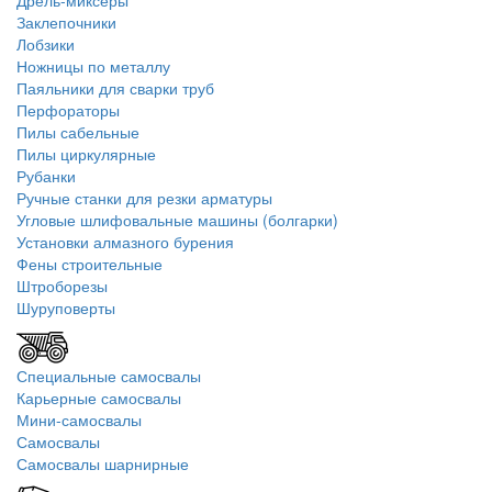
Дрель-миксеры
Заклепочники
Лобзики
Ножницы по металлу
Паяльники для сварки труб
Перфораторы
Пилы сабельные
Пилы циркулярные
Рубанки
Ручные станки для резки арматуры
Угловые шлифовальные машины (болгарки)
Установки алмазного бурения
Фены строительные
Штроборезы
Шуруповерты
Специальные самосвалы
Карьерные самосвалы
Мини-самосвалы
Самосвалы
Самосвалы шарнирные