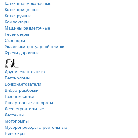
Катки пневмоколесные
Катки прицепные
Катки ручные
Компакторы
Машины разметочные
Ресайклеры
Скреперы
Укладчики тротуарной плитки
Фрезы дорожные
Другая спецтехника
Бетоноломы
Бочкокантователи
Вибротрамбовки
Газонокосилки
Инверторные аппараты
Леса строительные
Лестницы
Мотопомпы
Мусоропроводы строительные
Нивелиры