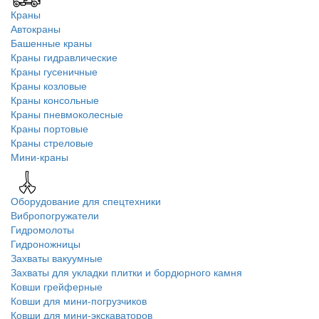
Краны
Автокраны
Башенные краны
Краны гидравлические
Краны гусеничные
Краны козловые
Краны консольные
Краны пневмоколесные
Краны портовые
Краны стреловые
Мини-краны
Оборудование для спецтехники
Вибропогружатели
Гидромолоты
Гидроножницы
Захваты вакуумные
Захваты для укладки плитки и бордюрного камня
Ковши грейферные
Ковши для мини-погрузчиков
Ковши для мини-экскаваторов