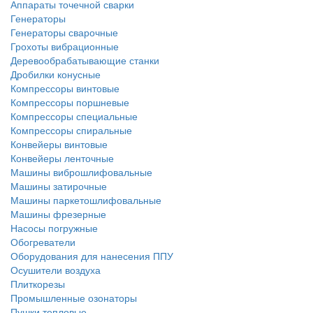
Аппараты точечной сварки
Генераторы
Генераторы сварочные
Грохоты вибрационные
Деревообрабатывающие станки
Дробилки конусные
Компрессоры винтовые
Компрессоры поршневые
Компрессоры специальные
Компрессоры спиральные
Конвейеры винтовые
Конвейеры ленточные
Машины виброшлифовальные
Машины затирочные
Машины паркетошлифовальные
Машины фрезерные
Насосы погружные
Обогреватели
Оборудования для нанесения ППУ
Осушители воздуха
Плиткорезы
Промышленные озонаторы
Пушки тепловые