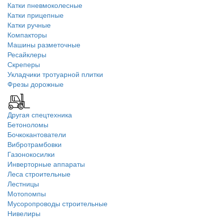
Катки пневмоколесные
Катки прицепные
Катки ручные
Компакторы
Машины разметочные
Ресайклеры
Скреперы
Укладчики тротуарной плитки
Фрезы дорожные
Другая спецтехника
Бетоноломы
Бочкокантователи
Вибротрамбовки
Газонокосилки
Инверторные аппараты
Леса строительные
Лестницы
Мотопомпы
Мусоропроводы строительные
Нивелиры