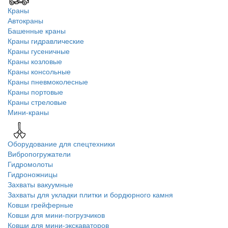
Краны
Автокраны
Башенные краны
Краны гидравлические
Краны гусеничные
Краны козловые
Краны консольные
Краны пневмоколесные
Краны портовые
Краны стреловые
Мини-краны
Оборудование для спецтехники
Вибропогружатели
Гидромолоты
Гидроножницы
Захваты вакуумные
Захваты для укладки плитки и бордюрного камня
Ковши грейферные
Ковши для мини-погрузчиков
Ковши для мини-экскаваторов