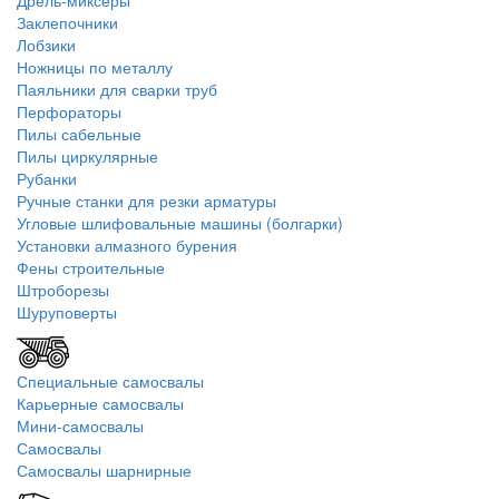
Дрель-миксеры
Заклепочники
Лобзики
Ножницы по металлу
Паяльники для сварки труб
Перфораторы
Пилы сабельные
Пилы циркулярные
Рубанки
Ручные станки для резки арматуры
Угловые шлифовальные машины (болгарки)
Установки алмазного бурения
Фены строительные
Штроборезы
Шуруповерты
Специальные самосвалы
Карьерные самосвалы
Мини-самосвалы
Самосвалы
Самосвалы шарнирные