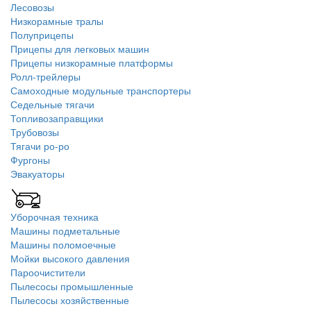
Лесовозы
Низкорамные тралы
Полуприцепы
Прицепы для легковых машин
Прицепы низкорамные платформы
Ролл-трейлеры
Самоходные модульные транспортеры
Седельные тягачи
Топливозаправщики
Трубовозы
Тягачи ро-ро
Фургоны
Эвакуаторы
Уборочная техника
Машины подметальные
Машины поломоечные
Мойки высокого давления
Пароочистители
Пылесосы промышленные
Пылесосы хозяйственные