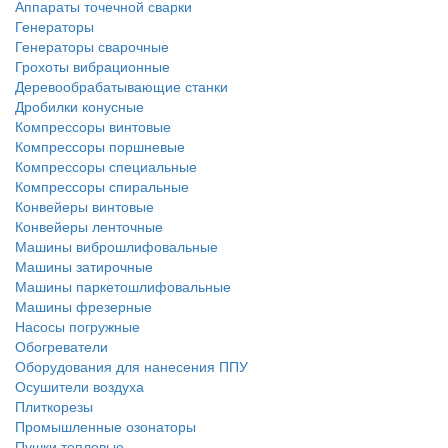
Аппараты точечной сварки
Генераторы
Генераторы сварочные
Грохоты вибрационные
Деревообрабатывающие станки
Дробилки конусные
Компрессоры винтовые
Компрессоры поршневые
Компрессоры специальные
Компрессоры спиральные
Конвейеры винтовые
Конвейеры ленточные
Машины виброшлифовальные
Машины затирочные
Машины паркетошлифовальные
Машины фрезерные
Насосы погружные
Обогреватели
Оборудования для нанесения ППУ
Осушители воздуха
Плиткорезы
Промышленные озонаторы
Пушки тепловые