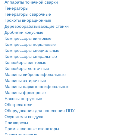
Аппараты точечной сварки
Генераторы
Генераторы сварочные
Грохоты вибрационные
Деревообрабатывающие станки
Дробилки конусные
Компрессоры винтовые
Компрессоры поршневые
Компрессоры специальные
Компрессоры спиральные
Конвейеры винтовые
Конвейеры ленточные
Машины виброшлифовальные
Машины затирочные
Машины паркетошлифовальные
Машины фрезерные
Насосы погружные
Обогреватели
Оборудования для нанесения ППУ
Осушители воздуха
Плиткорезы
Промышленные озонаторы
Пушки тепловые