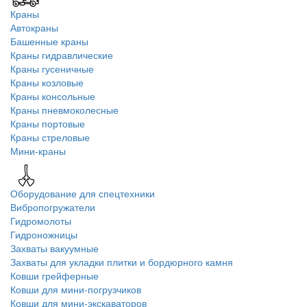
Краны
Автокраны
Башенные краны
Краны гидравлические
Краны гусеничные
Краны козловые
Краны консольные
Краны пневмоколесные
Краны портовые
Краны стреловые
Мини-краны
Оборудование для спецтехники
Вибропогружатели
Гидромолоты
Гидроножницы
Захваты вакуумные
Захваты для укладки плитки и бордюрного камня
Ковши грейферные
Ковши для мини-погрузчиков
Ковши для мини-экскаваторов