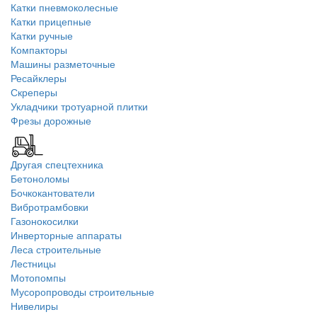
Катки пневмоколесные
Катки прицепные
Катки ручные
Компакторы
Машины разметочные
Ресайклеры
Скреперы
Укладчики тротуарной плитки
Фрезы дорожные
Другая спецтехника
Бетоноломы
Бочкокантователи
Вибротрамбовки
Газонокосилки
Инверторные аппараты
Леса строительные
Лестницы
Мотопомпы
Мусоропроводы строительные
Нивелиры