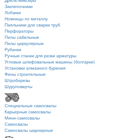
Дрель-миксеры
Заклепочники
Лобзики
Ножницы по металлу
Паяльники для сварки труб
Перфораторы
Пилы сабельные
Пилы циркулярные
Рубанки
Ручные станки для резки арматуры
Угловые шлифовальные машины (болгарки)
Установки алмазного бурения
Фены строительные
Штроборезы
Шуруповерты
Специальные самосвалы
Карьерные самосвалы
Мини-самосвалы
Самосвалы
Самосвалы шарнирные