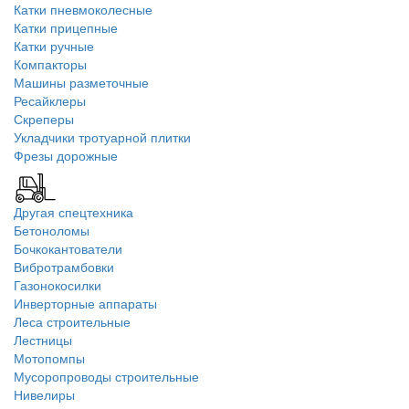
Катки пневмоколесные
Катки прицепные
Катки ручные
Компакторы
Машины разметочные
Ресайклеры
Скреперы
Укладчики тротуарной плитки
Фрезы дорожные
Другая спецтехника
Бетоноломы
Бочкокантователи
Вибротрамбовки
Газонокосилки
Инверторные аппараты
Леса строительные
Лестницы
Мотопомпы
Мусоропроводы строительные
Нивелиры