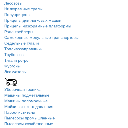
Лесовозы
Низкорамные тралы
Полуприцепы
Прицепы для легковых машин
Прицепы низкорамные платформы
Ролл-трейлеры
Самоходные модульные транспортеры
Седельные тягачи
Топливозаправщики
Трубовозы
Тягачи ро-ро
Фургоны
Эвакуаторы
Уборочная техника
Машины подметальные
Машины поломоечные
Мойки высокого давления
Пароочистители
Пылесосы промышленные
Пылесосы хозяйственные