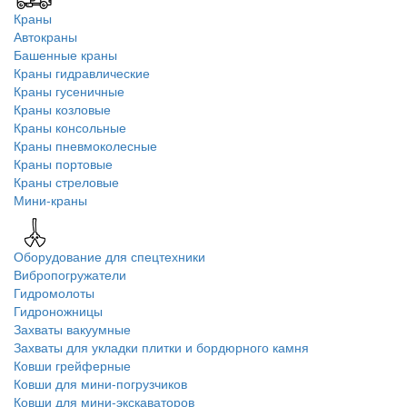
Краны
Автокраны
Башенные краны
Краны гидравлические
Краны гусеничные
Краны козловые
Краны консольные
Краны пневмоколесные
Краны портовые
Краны стреловые
Мини-краны
Оборудование для спецтехники
Вибропогружатели
Гидромолоты
Гидроножницы
Захваты вакуумные
Захваты для укладки плитки и бордюрного камня
Ковши грейферные
Ковши для мини-погрузчиков
Ковши для мини-экскаваторов