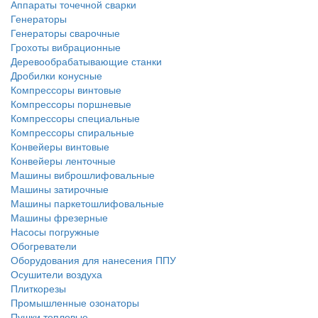
Аппараты точечной сварки
Генераторы
Генераторы сварочные
Грохоты вибрационные
Деревообрабатывающие станки
Дробилки конусные
Компрессоры винтовые
Компрессоры поршневые
Компрессоры специальные
Компрессоры спиральные
Конвейеры винтовые
Конвейеры ленточные
Машины виброшлифовальные
Машины затирочные
Машины паркетошлифовальные
Машины фрезерные
Насосы погружные
Обогреватели
Оборудования для нанесения ППУ
Осушители воздуха
Плиткорезы
Промышленные озонаторы
Пушки тепловые