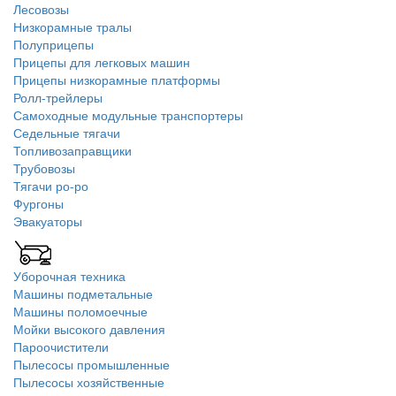
Лесовозы
Низкорамные тралы
Полуприцепы
Прицепы для легковых машин
Прицепы низкорамные платформы
Ролл-трейлеры
Самоходные модульные транспортеры
Седельные тягачи
Топливозаправщики
Трубовозы
Тягачи ро-ро
Фургоны
Эвакуаторы
Уборочная техника
Машины подметальные
Машины поломоечные
Мойки высокого давления
Пароочистители
Пылесосы промышленные
Пылесосы хозяйственные