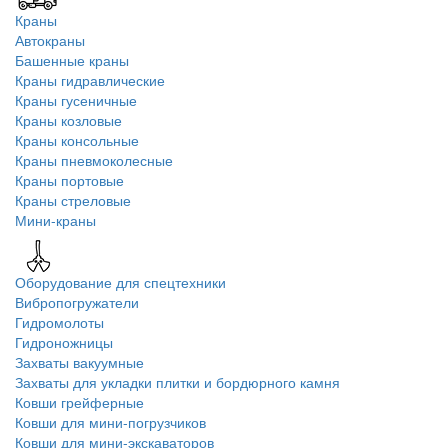
Краны
Автокраны
Башенные краны
Краны гидравлические
Краны гусеничные
Краны козловые
Краны консольные
Краны пневмоколесные
Краны портовые
Краны стреловые
Мини-краны
Оборудование для спецтехники
Вибропогружатели
Гидромолоты
Гидроножницы
Захваты вакуумные
Захваты для укладки плитки и бордюрного камня
Ковши грейферные
Ковши для мини-погрузчиков
Ковши для мини-экскаваторов