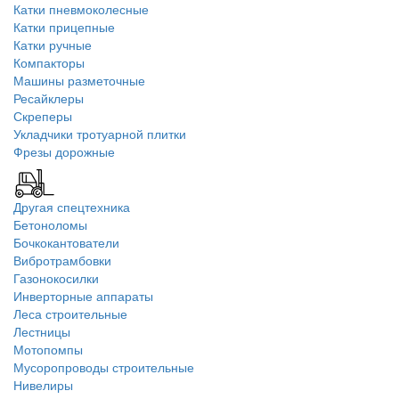
Катки пневмоколесные
Катки прицепные
Катки ручные
Компакторы
Машины разметочные
Ресайклеры
Скреперы
Укладчики тротуарной плитки
Фрезы дорожные
Другая спецтехника
Бетоноломы
Бочкокантователи
Вибротрамбовки
Газонокосилки
Инверторные аппараты
Леса строительные
Лестницы
Мотопомпы
Мусоропроводы строительные
Нивелиры