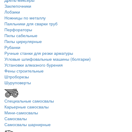
Дрель-миксеры
Заклепочники
Лобзики
Ножницы по металлу
Паяльники для сварки труб
Перфораторы
Пилы сабельные
Пилы циркулярные
Рубанки
Ручные станки для резки арматуры
Угловые шлифовальные машины (болгарки)
Установки алмазного бурения
Фены строительные
Штроборезы
Шуруповерты
Специальные самосвалы
Карьерные самосвалы
Мини-самосвалы
Самосвалы
Самосвалы шарнирные