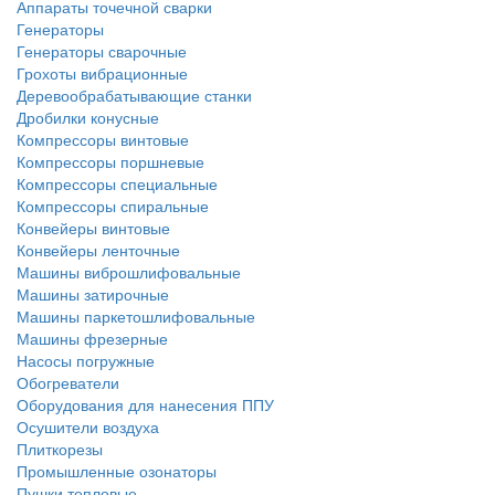
Аппараты точечной сварки
Генераторы
Генераторы сварочные
Грохоты вибрационные
Деревообрабатывающие станки
Дробилки конусные
Компрессоры винтовые
Компрессоры поршневые
Компрессоры специальные
Компрессоры спиральные
Конвейеры винтовые
Конвейеры ленточные
Машины виброшлифовальные
Машины затирочные
Машины паркетошлифовальные
Машины фрезерные
Насосы погружные
Обогреватели
Оборудования для нанесения ППУ
Осушители воздуха
Плиткорезы
Промышленные озонаторы
Пушки тепловые