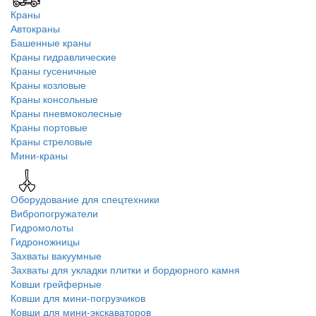
Краны
Автокраны
Башенные краны
Краны гидравлические
Краны гусеничные
Краны козловые
Краны консольные
Краны пневмоколесные
Краны портовые
Краны стреловые
Мини-краны
Оборудование для спецтехники
Вибропогружатели
Гидромолоты
Гидроножницы
Захваты вакуумные
Захваты для укладки плитки и бордюрного камня
Ковши грейферные
Ковши для мини-погрузчиков
Ковши для мини-экскаваторов