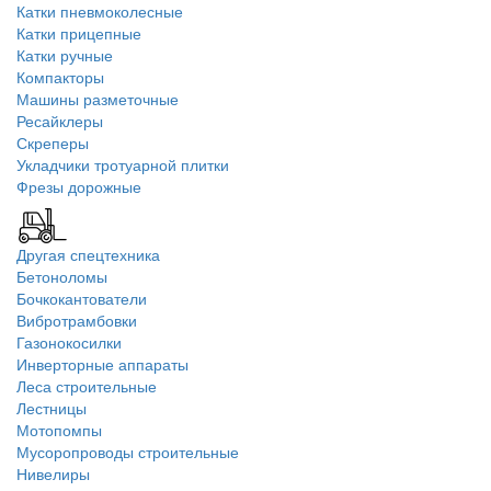
Катки пневмоколесные
Катки прицепные
Катки ручные
Компакторы
Машины разметочные
Ресайклеры
Скреперы
Укладчики тротуарной плитки
Фрезы дорожные
Другая спецтехника
Бетоноломы
Бочкокантователи
Вибротрамбовки
Газонокосилки
Инверторные аппараты
Леса строительные
Лестницы
Мотопомпы
Мусоропроводы строительные
Нивелиры