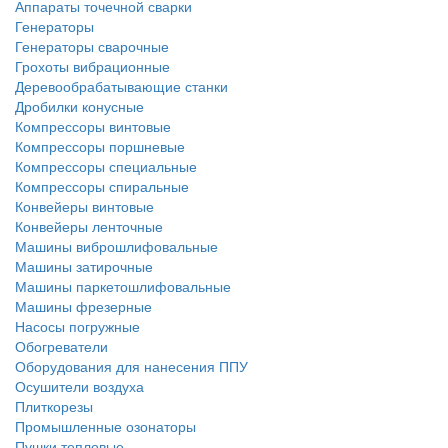
Аппараты точечной сварки
Генераторы
Генераторы сварочные
Грохоты вибрационные
Деревообрабатывающие станки
Дробилки конусные
Компрессоры винтовые
Компрессоры поршневые
Компрессоры специальные
Компрессоры спиральные
Конвейеры винтовые
Конвейеры ленточные
Машины виброшлифовальные
Машины затирочные
Машины паркетошлифовальные
Машины фрезерные
Насосы погружные
Обогреватели
Оборудования для нанесения ППУ
Осушители воздуха
Плиткорезы
Промышленные озонаторы
Пушки тепловые