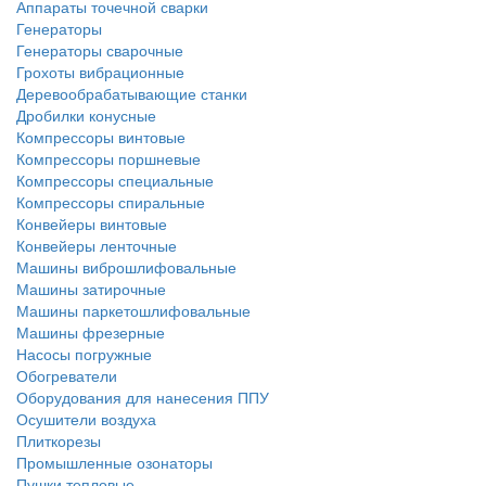
Аппараты точечной сварки
Генераторы
Генераторы сварочные
Грохоты вибрационные
Деревообрабатывающие станки
Дробилки конусные
Компрессоры винтовые
Компрессоры поршневые
Компрессоры специальные
Компрессоры спиральные
Конвейеры винтовые
Конвейеры ленточные
Машины виброшлифовальные
Машины затирочные
Машины паркетошлифовальные
Машины фрезерные
Насосы погружные
Обогреватели
Оборудования для нанесения ППУ
Осушители воздуха
Плиткорезы
Промышленные озонаторы
Пушки тепловые