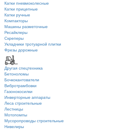
Катки пневмоколесные
Катки прицепные
Катки ручные
Компакторы
Машины разметочные
Ресайклеры
Скреперы
Укладчики тротуарной плитки
Фрезы дорожные
Другая спецтехника
Бетоноломы
Бочкокантователи
Вибротрамбовки
Газонокосилки
Инверторные аппараты
Леса строительные
Лестницы
Мотопомпы
Мусоропроводы строительные
Нивелиры