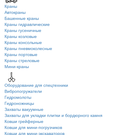
Краны
Автокраны
Башенные краны
Краны гидравлические
Краны гусеничные
Краны козловые
Краны консольные
Краны пневмоколесные
Краны портовые
Краны стреловые
Мини-краны
Оборудование для спецтехники
Вибропогружатели
Гидромолоты
Гидроножницы
Захваты вакуумные
Захваты для укладки плитки и бордюрного камня
Ковши грейферные
Ковши для мини-погрузчиков
Ковши для мини-экскаваторов