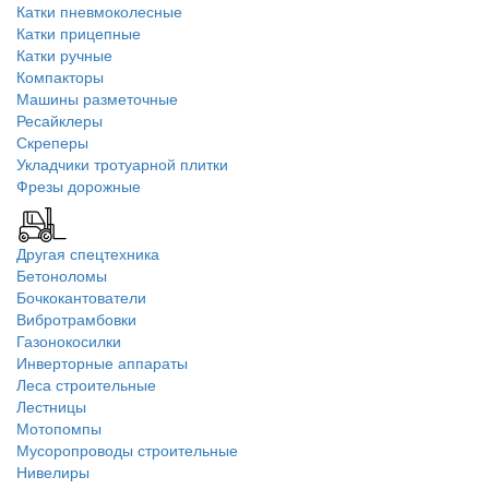
Катки пневмоколесные
Катки прицепные
Катки ручные
Компакторы
Машины разметочные
Ресайклеры
Скреперы
Укладчики тротуарной плитки
Фрезы дорожные
Другая спецтехника
Бетоноломы
Бочкокантователи
Вибротрамбовки
Газонокосилки
Инверторные аппараты
Леса строительные
Лестницы
Мотопомпы
Мусоропроводы строительные
Нивелиры