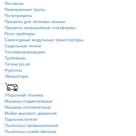
Лесовозы
Низкорамные тралы
Полуприцепы
Прицепы для легковых машин
Прицепы низкорамные платформы
Ролл-трейлеры
Самоходные модульные транспортеры
Седельные тягачи
Топливозаправщики
Трубовозы
Тягачи ро-ро
Фургоны
Эвакуаторы
Уборочная техника
Машины подметальные
Машины поломоечные
Мойки высокого давления
Пароочистители
Пылесосы промышленные
Пылесосы хозяйственные