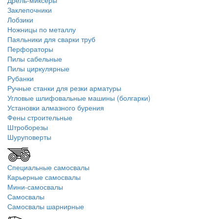
Дрель-миксеры
Заклепочники
Лобзики
Ножницы по металлу
Паяльники для сварки труб
Перфораторы
Пилы сабельные
Пилы циркулярные
Рубанки
Ручные станки для резки арматуры
Угловые шлифовальные машины (болгарки)
Установки алмазного бурения
Фены строительные
Штроборезы
Шуруповерты
Специальные самосвалы
Карьерные самосвалы
Мини-самосвалы
Самосвалы
Самосвалы шарнирные