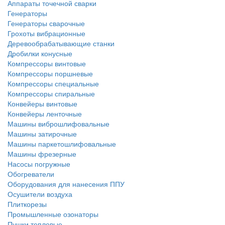
Аппараты точечной сварки
Генераторы
Генераторы сварочные
Грохоты вибрационные
Деревообрабатывающие станки
Дробилки конусные
Компрессоры винтовые
Компрессоры поршневые
Компрессоры специальные
Компрессоры спиральные
Конвейеры винтовые
Конвейеры ленточные
Машины виброшлифовальные
Машины затирочные
Машины паркетошлифовальные
Машины фрезерные
Насосы погружные
Обогреватели
Оборудования для нанесения ППУ
Осушители воздуха
Плиткорезы
Промышленные озонаторы
Пушки тепловые