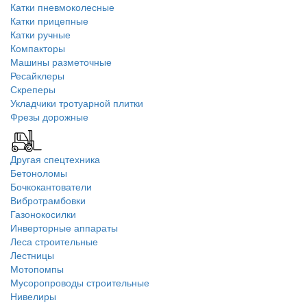
Катки пневмоколесные
Катки прицепные
Катки ручные
Компакторы
Машины разметочные
Ресайклеры
Скреперы
Укладчики тротуарной плитки
Фрезы дорожные
Другая спецтехника
Бетоноломы
Бочкокантователи
Вибротрамбовки
Газонокосилки
Инверторные аппараты
Леса строительные
Лестницы
Мотопомпы
Мусоропроводы строительные
Нивелиры