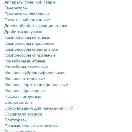
Аппараты точечной сварки
Генераторы
Генераторы сварочные
Грохоты вибрационные
Деревообрабатывающие станки
Дробилки конусные
Компрессоры винтовые
Компрессоры поршневые
Компрессоры специальные
Компрессоры спиральные
Конвейеры винтовые
Конвейеры ленточные
Машины виброшлифовальные
Машины затирочные
Машины паркетошлифовальные
Машины фрезерные
Насосы погружные
Обогреватели
Оборудования для нанесения ППУ
Осушители воздуха
Плиткорезы
Промышленные озонаторы
Пушки тепловые