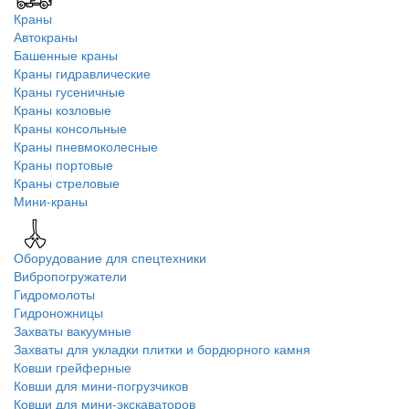
Краны
Автокраны
Башенные краны
Краны гидравлические
Краны гусеничные
Краны козловые
Краны консольные
Краны пневмоколесные
Краны портовые
Краны стреловые
Мини-краны
Оборудование для спецтехники
Вибропогружатели
Гидромолоты
Гидроножницы
Захваты вакуумные
Захваты для укладки плитки и бордюрного камня
Ковши грейферные
Ковши для мини-погрузчиков
Ковши для мини-экскаваторов