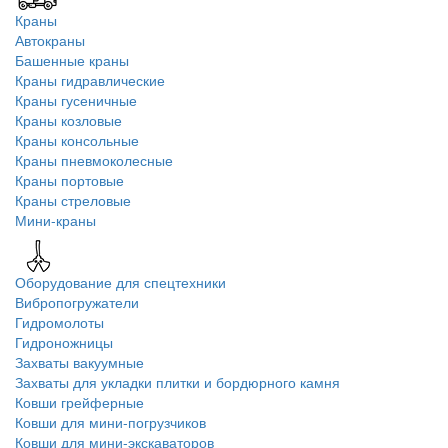
Краны
Автокраны
Башенные краны
Краны гидравлические
Краны гусеничные
Краны козловые
Краны консольные
Краны пневмоколесные
Краны портовые
Краны стреловые
Мини-краны
Оборудование для спецтехники
Вибропогружатели
Гидромолоты
Гидроножницы
Захваты вакуумные
Захваты для укладки плитки и бордюрного камня
Ковши грейферные
Ковши для мини-погрузчиков
Ковши для мини-экскаваторов