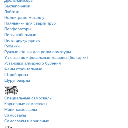
Дрель-миксеры
Заклепочники
Лобзики
Ножницы по металлу
Паяльники для сварки труб
Перфораторы
Пилы сабельные
Пилы циркулярные
Рубанки
Ручные станки для резки арматуры
Угловые шлифовальные машины (болгарки)
Установки алмазного бурения
Фены строительные
Штроборезы
Шуруповерты
Специальные самосвалы
Карьерные самосвалы
Мини-самосвалы
Самосвалы
Самосвалы шарнирные