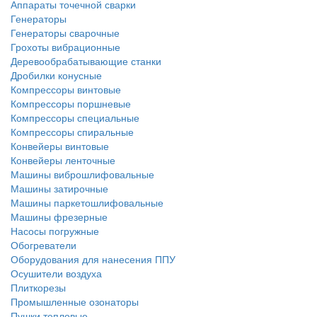
Аппараты точечной сварки
Генераторы
Генераторы сварочные
Грохоты вибрационные
Деревообрабатывающие станки
Дробилки конусные
Компрессоры винтовые
Компрессоры поршневые
Компрессоры специальные
Компрессоры спиральные
Конвейеры винтовые
Конвейеры ленточные
Машины виброшлифовальные
Машины затирочные
Машины паркетошлифовальные
Машины фрезерные
Насосы погружные
Обогреватели
Оборудования для нанесения ППУ
Осушители воздуха
Плиткорезы
Промышленные озонаторы
Пушки тепловые