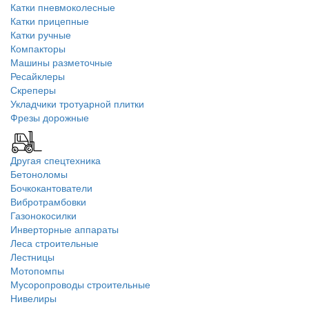
Катки пневмоколесные
Катки прицепные
Катки ручные
Компакторы
Машины разметочные
Ресайклеры
Скреперы
Укладчики тротуарной плитки
Фрезы дорожные
Другая спецтехника
Бетоноломы
Бочкокантователи
Вибротрамбовки
Газонокосилки
Инверторные аппараты
Леса строительные
Лестницы
Мотопомпы
Мусоропроводы строительные
Нивелиры