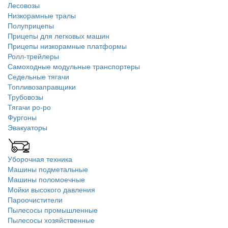
Лесовозы
Низкорамные тралы
Полуприцепы
Прицепы для легковых машин
Прицепы низкорамные платформы
Ролл-трейлеры
Самоходные модульные транспортеры
Седельные тягачи
Топливозаправщики
Трубовозы
Тягачи ро-ро
Фургоны
Эвакуаторы
Уборочная техника
Машины подметальные
Машины поломоечные
Мойки высокого давления
Пароочистители
Пылесосы промышленные
Пылесосы хозяйственные