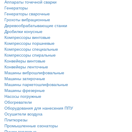
Аппараты точечной сварки
Генераторы
Генераторы сварочные
Грохоты вибрационные
Деревообрабатывающие станки
Дробилки конусные
Компрессоры винтовые
Компрессоры поршневые
Компрессоры специальные
Компрессоры спиральные
Конвейеры винтовые
Конвейеры ленточные
Машины виброшлифовальные
Машины затирочные
Машины паркетошлифовальные
Машины фрезерные
Насосы погружные
Обогреватели
Оборудования для нанесения ППУ
Осушители воздуха
Плиткорезы
Промышленные озонаторы
Пушки тепловые