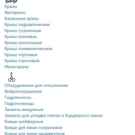
Краны
Автокраны
Башенные краны
Краны гидравлические
Краны гусеничные
Краны козловые
Краны консольные
Краны пневмоколесные
Краны портовые
Краны стреловые
Мини-краны
Оборудование для спецтехники
Вибропогружатели
Гидромолоты
Гидроножницы
Захваты вакуумные
Захваты для укладки плитки и бордюрного камня
Ковши грейферные
Ковши для мини-погрузчиков
Ковши для мини-экскаваторов