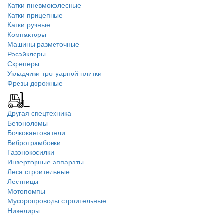
Катки пневмоколесные
Катки прицепные
Катки ручные
Компакторы
Машины разметочные
Ресайклеры
Скреперы
Укладчики тротуарной плитки
Фрезы дорожные
Другая спецтехника
Бетоноломы
Бочкокантователи
Вибротрамбовки
Газонокосилки
Инверторные аппараты
Леса строительные
Лестницы
Мотопомпы
Мусоропроводы строительные
Нивелиры