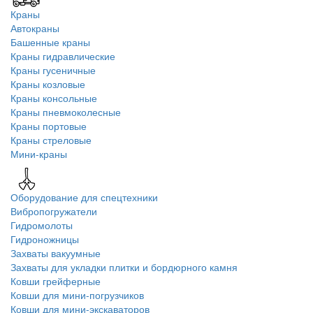
Краны
Автокраны
Башенные краны
Краны гидравлические
Краны гусеничные
Краны козловые
Краны консольные
Краны пневмоколесные
Краны портовые
Краны стреловые
Мини-краны
Оборудование для спецтехники
Вибропогружатели
Гидромолоты
Гидроножницы
Захваты вакуумные
Захваты для укладки плитки и бордюрного камня
Ковши грейферные
Ковши для мини-погрузчиков
Ковши для мини-экскаваторов