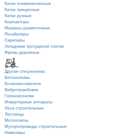
Катки пневмоколесные
Катки прицепные
Катки ручные
Компакторы
Машины разметочные
Ресайклеры
Скреперы
Укладчики тротуарной плитки
Фрезы дорожные
Другая спецтехника
Бетоноломы
Бочкокантователи
Вибротрамбовки
Газонокосилки
Инверторные аппараты
Леса строительные
Лестницы
Мотопомпы
Мусоропроводы строительные
Нивелиры