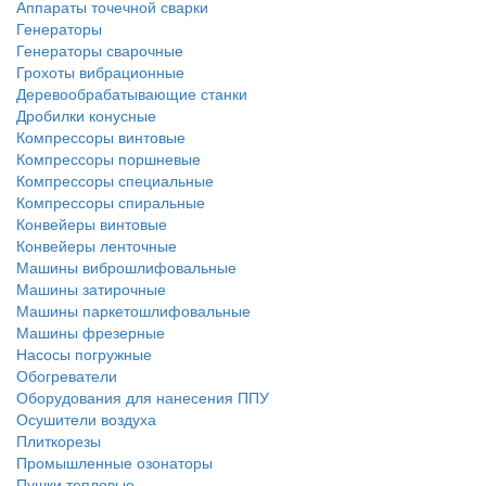
Аппараты точечной сварки
Генераторы
Генераторы сварочные
Грохоты вибрационные
Деревообрабатывающие станки
Дробилки конусные
Компрессоры винтовые
Компрессоры поршневые
Компрессоры специальные
Компрессоры спиральные
Конвейеры винтовые
Конвейеры ленточные
Машины виброшлифовальные
Машины затирочные
Машины паркетошлифовальные
Машины фрезерные
Насосы погружные
Обогреватели
Оборудования для нанесения ППУ
Осушители воздуха
Плиткорезы
Промышленные озонаторы
Пушки тепловые