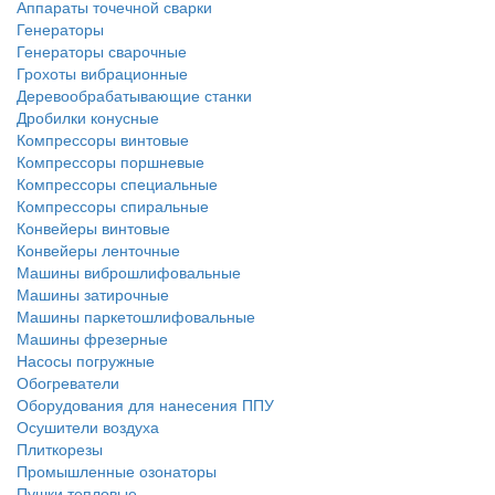
Аппараты точечной сварки
Генераторы
Генераторы сварочные
Грохоты вибрационные
Деревообрабатывающие станки
Дробилки конусные
Компрессоры винтовые
Компрессоры поршневые
Компрессоры специальные
Компрессоры спиральные
Конвейеры винтовые
Конвейеры ленточные
Машины виброшлифовальные
Машины затирочные
Машины паркетошлифовальные
Машины фрезерные
Насосы погружные
Обогреватели
Оборудования для нанесения ППУ
Осушители воздуха
Плиткорезы
Промышленные озонаторы
Пушки тепловые