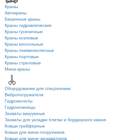
Краны
Автокраны
Башенные краны
Краны гидравлические
Краны гусеничные
Краны козловые
Краны консольные
Краны пневмоколесные
Краны портовые
Краны стреловые
Мини-краны
Оборудование для спецтехники
Вибропогружатели
Гидромолоты
Гидроножницы
Захваты вакуумные
Захваты для укладки плитки и бордюрного камня
Ковши грейферные
Ковши для мини-погрузчиков
Ковши для мини-экскаваторов