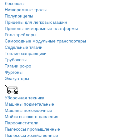
Лесовозы
Низкорамные тралы
Полуприцепы
Прицепы для легковых машин
Прицепы низкорамные платформы
Ролл-трейлеры
Самоходные модульные транспортеры
Седельные тягачи
Топливозаправщики
Трубовозы
Тягачи ро-ро
Фургоны
Эвакуаторы
Уборочная техника
Машины подметальные
Машины поломоечные
Мойки высокого давления
Пароочистители
Пылесосы промышленные
Пылесосы хозяйственные