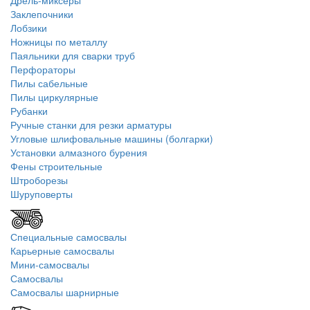
Дрель-миксеры
Заклепочники
Лобзики
Ножницы по металлу
Паяльники для сварки труб
Перфораторы
Пилы сабельные
Пилы циркулярные
Рубанки
Ручные станки для резки арматуры
Угловые шлифовальные машины (болгарки)
Установки алмазного бурения
Фены строительные
Штроборезы
Шуруповерты
Специальные самосвалы
Карьерные самосвалы
Мини-самосвалы
Самосвалы
Самосвалы шарнирные