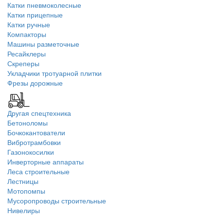
Катки пневмоколесные
Катки прицепные
Катки ручные
Компакторы
Машины разметочные
Ресайклеры
Скреперы
Укладчики тротуарной плитки
Фрезы дорожные
Другая спецтехника
Бетоноломы
Бочкокантователи
Вибротрамбовки
Газонокосилки
Инверторные аппараты
Леса строительные
Лестницы
Мотопомпы
Мусоропроводы строительные
Нивелиры