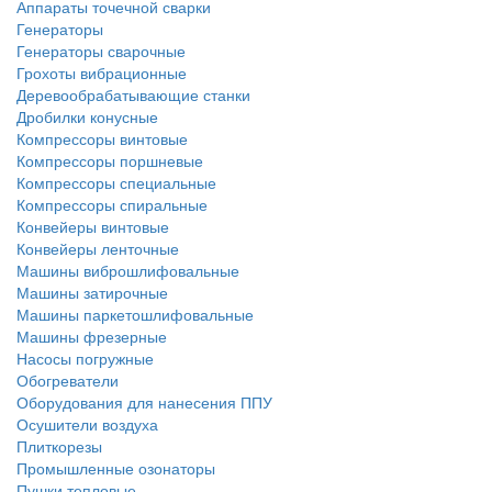
Аппараты точечной сварки
Генераторы
Генераторы сварочные
Грохоты вибрационные
Деревообрабатывающие станки
Дробилки конусные
Компрессоры винтовые
Компрессоры поршневые
Компрессоры специальные
Компрессоры спиральные
Конвейеры винтовые
Конвейеры ленточные
Машины виброшлифовальные
Машины затирочные
Машины паркетошлифовальные
Машины фрезерные
Насосы погружные
Обогреватели
Оборудования для нанесения ППУ
Осушители воздуха
Плиткорезы
Промышленные озонаторы
Пушки тепловые