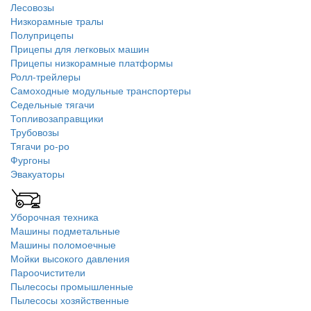
Лесовозы
Низкорамные тралы
Полуприцепы
Прицепы для легковых машин
Прицепы низкорамные платформы
Ролл-трейлеры
Самоходные модульные транспортеры
Седельные тягачи
Топливозаправщики
Трубовозы
Тягачи ро-ро
Фургоны
Эвакуаторы
Уборочная техника
Машины подметальные
Машины поломоечные
Мойки высокого давления
Пароочистители
Пылесосы промышленные
Пылесосы хозяйственные