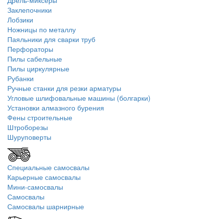
Дрель-миксеры
Заклепочники
Лобзики
Ножницы по металлу
Паяльники для сварки труб
Перфораторы
Пилы сабельные
Пилы циркулярные
Рубанки
Ручные станки для резки арматуры
Угловые шлифовальные машины (болгарки)
Установки алмазного бурения
Фены строительные
Штроборезы
Шуруповерты
Специальные самосвалы
Карьерные самосвалы
Мини-самосвалы
Самосвалы
Самосвалы шарнирные