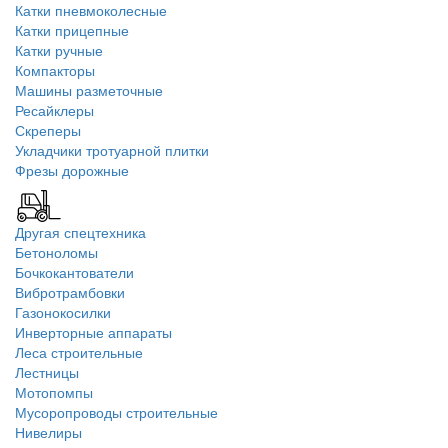
Катки пневмоколесные
Катки прицепные
Катки ручные
Компакторы
Машины разметочные
Ресайклеры
Скреперы
Укладчики тротуарной плитки
Фрезы дорожные
Другая спецтехника
Бетоноломы
Бочкокантователи
Вибротрамбовки
Газонокосилки
Инверторные аппараты
Леса строительные
Лестницы
Мотопомпы
Мусоропроводы строительные
Нивелиры