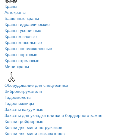
Краны
Автокраны
Башенные краны
Краны гидравлические
Краны гусеничные
Краны козловые
Краны консольные
Краны пневмоколесные
Краны портовые
Краны стреловые
Мини-краны
Оборудование для спецтехники
Вибропогружатели
Гидромолоты
Гидроножницы
Захваты вакуумные
Захваты для укладки плитки и бордюрного камня
Ковши грейферные
Ковши для мини-погрузчиков
Ковши для мини-экскаваторов