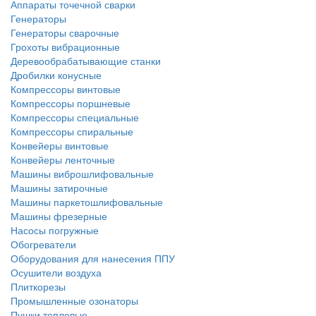
Аппараты точечной сварки
Генераторы
Генераторы сварочные
Грохоты вибрационные
Деревообрабатывающие станки
Дробилки конусные
Компрессоры винтовые
Компрессоры поршневые
Компрессоры специальные
Компрессоры спиральные
Конвейеры винтовые
Конвейеры ленточные
Машины виброшлифовальные
Машины затирочные
Машины паркетошлифовальные
Машины фрезерные
Насосы погружные
Обогреватели
Оборудования для нанесения ППУ
Осушители воздуха
Плиткорезы
Промышленные озонаторы
Пушки тепловые