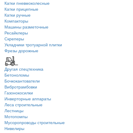
Катки пневмоколесные
Катки прицепные
Катки ручные
Компакторы
Машины разметочные
Ресайклеры
Скреперы
Укладчики тротуарной плитки
Фрезы дорожные
Другая спецтехника
Бетоноломы
Бочкокантователи
Вибротрамбовки
Газонокосилки
Инверторные аппараты
Леса строительные
Лестницы
Мотопомпы
Мусоропроводы строительные
Нивелиры