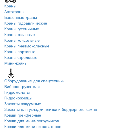
Краны
Автокраны
Башенные краны
Краны гидравлические
Краны гусеничные
Краны козловые
Краны консольные
Краны пневмоколесные
Краны портовые
Краны стреловые
Мини-краны
Оборудование для спецтехники
Вибропогружатели
Гидромолоты
Гидроножницы
Захваты вакуумные
Захваты для укладки плитки и бордюрного камня
Ковши грейферные
Ковши для мини-погрузчиков
Ковши для мини-экскаваторов