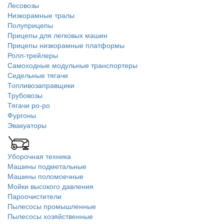
Лесовозы
Низкорамные тралы
Полуприцепы
Прицепы для легковых машин
Прицепы низкорамные платформы
Ролл-трейлеры
Самоходные модульные транспортеры
Седельные тягачи
Топливозаправщики
Трубовозы
Тягачи ро-ро
Фургоны
Эвакуаторы
Уборочная техника
Машины подметальные
Машины поломоечные
Мойки высокого давления
Пароочистители
Пылесосы промышленные
Пылесосы хозяйственные