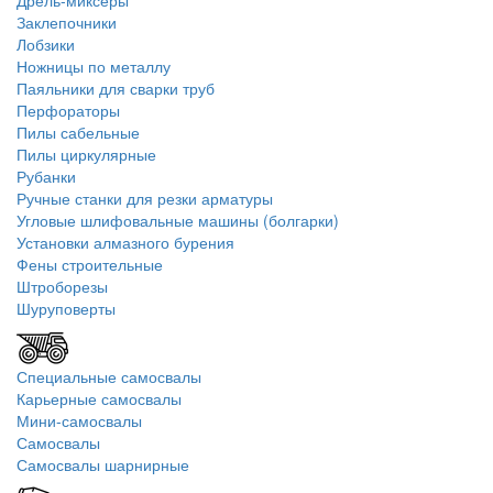
Дрель-миксеры
Заклепочники
Лобзики
Ножницы по металлу
Паяльники для сварки труб
Перфораторы
Пилы сабельные
Пилы циркулярные
Рубанки
Ручные станки для резки арматуры
Угловые шлифовальные машины (болгарки)
Установки алмазного бурения
Фены строительные
Штроборезы
Шуруповерты
Специальные самосвалы
Карьерные самосвалы
Мини-самосвалы
Самосвалы
Самосвалы шарнирные