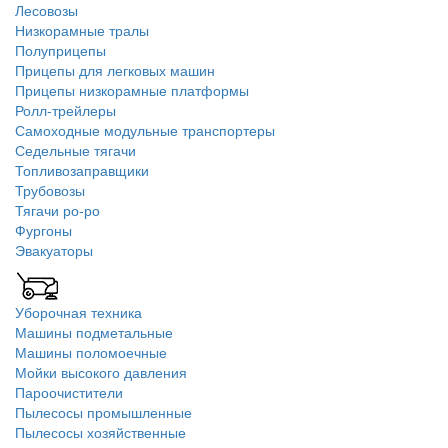
Лесовозы
Низкорамные тралы
Полуприцепы
Прицепы для легковых машин
Прицепы низкорамные платформы
Ролл-трейлеры
Самоходные модульные транспортеры
Седельные тягачи
Топливозаправщики
Трубовозы
Тягачи ро-ро
Фургоны
Эвакуаторы
Уборочная техника
Машины подметальные
Машины поломоечные
Мойки высокого давления
Пароочистители
Пылесосы промышленные
Пылесосы хозяйственные