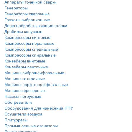
Аппараты точечной сварки
Генераторы
Генераторы сварочные
Грохоты вибрационные
Деревообрабатывающие станки
Дробилки конусные
Компрессоры винтовые
Компрессоры поршневые
Компрессоры специальные
Компрессоры спиральные
Конвейеры винтовые
Конвейеры ленточные
Машины виброшлифовальные
Машины затирочные
Машины паркетошлифовальные
Машины фрезерные
Насосы погружные
Обогреватели
Оборудования для нанесения ППУ
Осушители воздуха
Плиткорезы
Промышленные озонаторы
Пушки тепловые