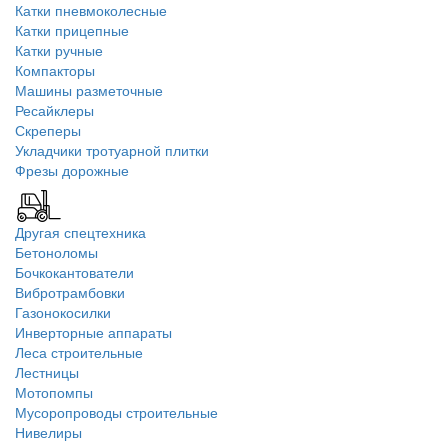
Катки пневмоколесные
Катки прицепные
Катки ручные
Компакторы
Машины разметочные
Ресайклеры
Скреперы
Укладчики тротуарной плитки
Фрезы дорожные
Другая спецтехника
Бетоноломы
Бочкокантователи
Вибротрамбовки
Газонокосилки
Инверторные аппараты
Леса строительные
Лестницы
Мотопомпы
Мусоропроводы строительные
Нивелиры