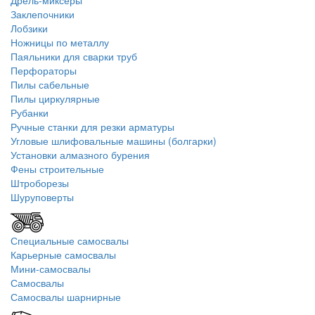
Дрель-миксеры
Заклепочники
Лобзики
Ножницы по металлу
Паяльники для сварки труб
Перфораторы
Пилы сабельные
Пилы циркулярные
Рубанки
Ручные станки для резки арматуры
Угловые шлифовальные машины (болгарки)
Установки алмазного бурения
Фены строительные
Штроборезы
Шуруповерты
Специальные самосвалы
Карьерные самосвалы
Мини-самосвалы
Самосвалы
Самосвалы шарнирные