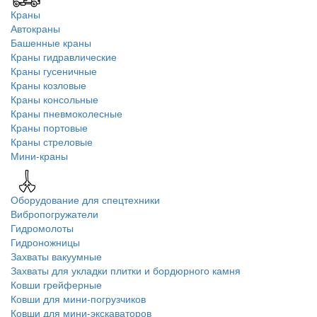
Краны
Автокраны
Башенные краны
Краны гидравлические
Краны гусеничные
Краны козловые
Краны консольные
Краны пневмоколесные
Краны портовые
Краны стреловые
Мини-краны
Оборудование для спецтехники
Вибропогружатели
Гидромолоты
Гидроножницы
Захваты вакуумные
Захваты для укладки плитки и бордюрного камня
Ковши грейферные
Ковши для мини-погрузчиков
Ковши для мини-экскаваторов