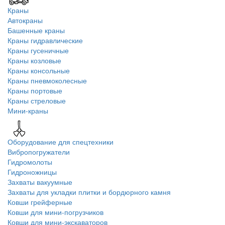
Краны
Автокраны
Башенные краны
Краны гидравлические
Краны гусеничные
Краны козловые
Краны консольные
Краны пневмоколесные
Краны портовые
Краны стреловые
Мини-краны
Оборудование для спецтехники
Вибропогружатели
Гидромолоты
Гидроножницы
Захваты вакуумные
Захваты для укладки плитки и бордюрного камня
Ковши грейферные
Ковши для мини-погрузчиков
Ковши для мини-экскаваторов