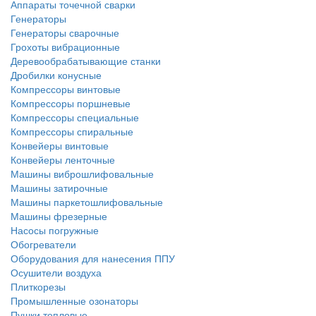
Аппараты точечной сварки
Генераторы
Генераторы сварочные
Грохоты вибрационные
Деревообрабатывающие станки
Дробилки конусные
Компрессоры винтовые
Компрессоры поршневые
Компрессоры специальные
Компрессоры спиральные
Конвейеры винтовые
Конвейеры ленточные
Машины виброшлифовальные
Машины затирочные
Машины паркетошлифовальные
Машины фрезерные
Насосы погружные
Обогреватели
Оборудования для нанесения ППУ
Осушители воздуха
Плиткорезы
Промышленные озонаторы
Пушки тепловые