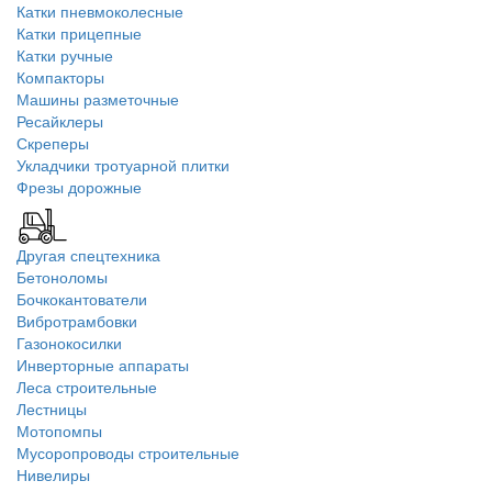
Катки пневмоколесные
Катки прицепные
Катки ручные
Компакторы
Машины разметочные
Ресайклеры
Скреперы
Укладчики тротуарной плитки
Фрезы дорожные
Другая спецтехника
Бетоноломы
Бочкокантователи
Вибротрамбовки
Газонокосилки
Инверторные аппараты
Леса строительные
Лестницы
Мотопомпы
Мусоропроводы строительные
Нивелиры