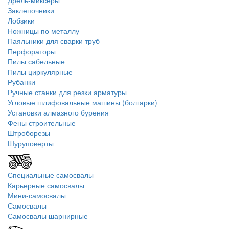
Дрель-миксеры
Заклепочники
Лобзики
Ножницы по металлу
Паяльники для сварки труб
Перфораторы
Пилы сабельные
Пилы циркулярные
Рубанки
Ручные станки для резки арматуры
Угловые шлифовальные машины (болгарки)
Установки алмазного бурения
Фены строительные
Штроборезы
Шуруповерты
Специальные самосвалы
Карьерные самосвалы
Мини-самосвалы
Самосвалы
Самосвалы шарнирные