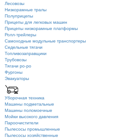
Лесовозы
Низкорамные тралы
Полуприцепы
Прицепы для легковых машин
Прицепы низкорамные платформы
Ролл-трейлеры
Самоходные модульные транспортеры
Седельные тягачи
Топливозаправщики
Трубовозы
Тягачи ро-ро
Фургоны
Эвакуаторы
Уборочная техника
Машины подметальные
Машины поломоечные
Мойки высокого давления
Пароочистители
Пылесосы промышленные
Пылесосы хозяйственные