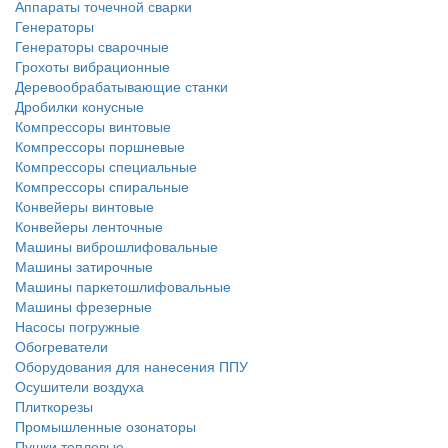
Аппараты точечной сварки
Генераторы
Генераторы сварочные
Грохоты вибрационные
Деревообрабатывающие станки
Дробилки конусные
Компрессоры винтовые
Компрессоры поршневые
Компрессоры специальные
Компрессоры спиральные
Конвейеры винтовые
Конвейеры ленточные
Машины виброшлифовальные
Машины затирочные
Машины паркетошлифовальные
Машины фрезерные
Насосы погружные
Обогреватели
Оборудования для нанесения ППУ
Осушители воздуха
Плиткорезы
Промышленные озонаторы
Пушки тепловые