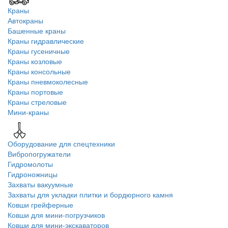
Краны
Автокраны
Башенные краны
Краны гидравлические
Краны гусеничные
Краны козловые
Краны консольные
Краны пневмоколесные
Краны портовые
Краны стреловые
Мини-краны
Оборудование для спецтехники
Вибропогружатели
Гидромолоты
Гидроножницы
Захваты вакуумные
Захваты для укладки плитки и бордюрного камня
Ковши грейферные
Ковши для мини-погрузчиков
Ковши для мини-экскаваторов