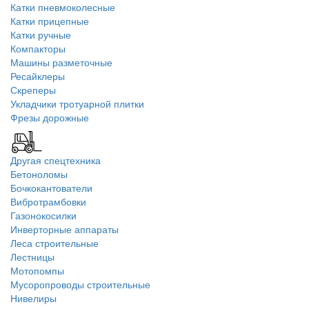
Катки пневмоколесные
Катки прицепные
Катки ручные
Компакторы
Машины разметочные
Ресайклеры
Скреперы
Укладчики тротуарной плитки
Фрезы дорожные
Другая спецтехника
Бетоноломы
Бочкокантователи
Вибротрамбовки
Газонокосилки
Инверторные аппараты
Леса строительные
Лестницы
Мотопомпы
Мусоропроводы строительные
Нивелиры