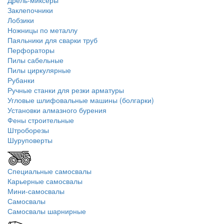
Дрель-миксеры
Заклепочники
Лобзики
Ножницы по металлу
Паяльники для сварки труб
Перфораторы
Пилы сабельные
Пилы циркулярные
Рубанки
Ручные станки для резки арматуры
Угловые шлифовальные машины (болгарки)
Установки алмазного бурения
Фены строительные
Штроборезы
Шуруповерты
Специальные самосвалы
Карьерные самосвалы
Мини-самосвалы
Самосвалы
Самосвалы шарнирные