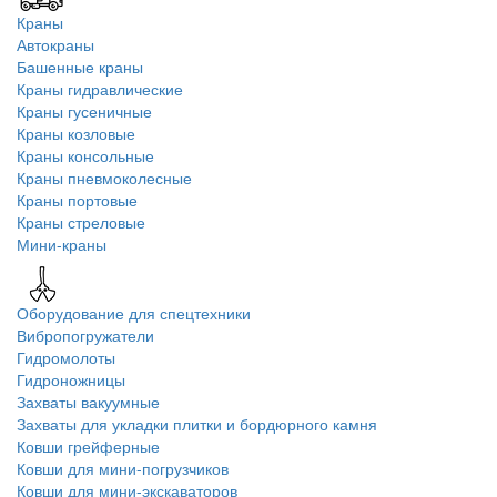
Краны
Автокраны
Башенные краны
Краны гидравлические
Краны гусеничные
Краны козловые
Краны консольные
Краны пневмоколесные
Краны портовые
Краны стреловые
Мини-краны
Оборудование для спецтехники
Вибропогружатели
Гидромолоты
Гидроножницы
Захваты вакуумные
Захваты для укладки плитки и бордюрного камня
Ковши грейферные
Ковши для мини-погрузчиков
Ковши для мини-экскаваторов