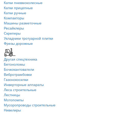
Катки пневмоколесные
Катки прицепные
Катки ручные
Компакторы
Машины разметочные
Ресайклеры
Скреперы
Укладчики тротуарной плитки
Фрезы дорожные
Другая спецтехника
Бетоноломы
Бочкокантователи
Вибротрамбовки
Газонокосилки
Инверторные аппараты
Леса строительные
Лестницы
Мотопомпы
Мусоропроводы строительные
Нивелиры