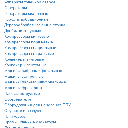
Аппараты точечной сварки
Генераторы
Генераторы сварочные
Грохоты вибрационные
Деревообрабатывающие станки
Дробилки конусные
Компрессоры винтовые
Компрессоры поршневые
Компрессоры специальные
Компрессоры спиральные
Конвейеры винтовые
Конвейеры ленточные
Машины виброшлифовальные
Машины затирочные
Машины паркетошлифовальные
Машины фрезерные
Насосы погружные
Обогреватели
Оборудования для нанесения ППУ
Осушители воздуха
Плиткорезы
Промышленные озонаторы
Пушки тепловые