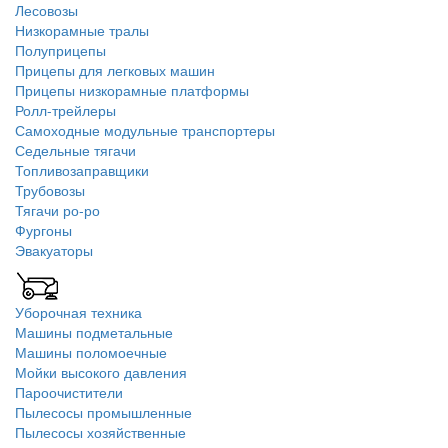
Лесовозы
Низкорамные тралы
Полуприцепы
Прицепы для легковых машин
Прицепы низкорамные платформы
Ролл-трейлеры
Самоходные модульные транспортеры
Седельные тягачи
Топливозаправщики
Трубовозы
Тягачи ро-ро
Фургоны
Эвакуаторы
Уборочная техника
Машины подметальные
Машины поломоечные
Мойки высокого давления
Пароочистители
Пылесосы промышленные
Пылесосы хозяйственные